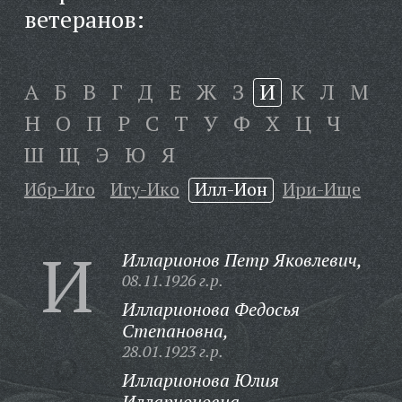
ветеранов:
А
Б
В
Г
Д
Е
Ж
З
И
К
Л
М
Н
О
П
Р
С
Т
У
Ф
Х
Ц
Ч
Ш
Щ
Э
Ю
Я
Ибр-Иго
Игу-Ико
Илл-Ион
Ири-Ище
И
Илларионов Петр Яковлевич,
08.11.1926 г.р.
Илларионова Федосья
Степановна,
28.01.1923 г.р.
Илларионова Юлия
Илларионовна,