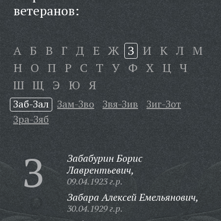
ветеранов:
А
Б
В
Г
Д
Е
Ж
З
И
К
Л
М
Н
О
П
Р
С
Т
У
Ф
Х
Ц
Ч
Ш
Щ
Э
Ю
Я
Заб-Зал
Зам-Зво
Звя-Зив
Зиг-Зот
Зра-Зяб
З
Забабурин Борис
Лаврентьевич,
09.04.1923 г.р.
Забара Алексей Емельянович,
30.04.1929 г.р.