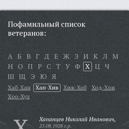
Пофамильный список
ветеранов:
А
Б
В
Г
Д
Е
Ж
З
И
К
Л
М
Н
О
П
Р
С
Т
У
Ф
Х
Ц
Ч
Ш
Щ
Э
Ю
Я
Хаб-Хан
Хап-Хив
Хиж-Хоб
Ход-Хри
Хро-Хух
Х
Хапанцев Николай Иванович,
25.08.1928 г.р.