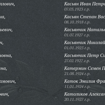
ллович,
Касьян Иван Петр
07.03.1923 г.р.
на,
Касьян Степан Вас
08.10.1918 г.р.
ьевич,
Касьянчик Наталья
01.07.1927 г.р.
ч,
Касьянчик Николай
01.01.1925 г.р.
новна,
Касьянчик Петр Си
27.02.1927 г.р.
вна,
Катермин Семен П
21.08.1924 г.р.
амович,
Каток Эмилия Фра
11.01.1924 г.р.
вич,
Католиков Алекса
20.11.1927 г.р.