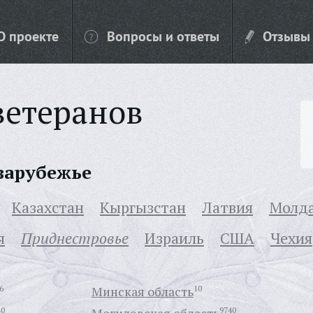
О проекте
Вопросы и ответы
Отзывы
ветеранов
 зарубежье
Казахстан
Кыргызстан
Латвия
Молд
я
Приднестровье
Израиль
США
Чехия
6
Минская область
10
40
9740