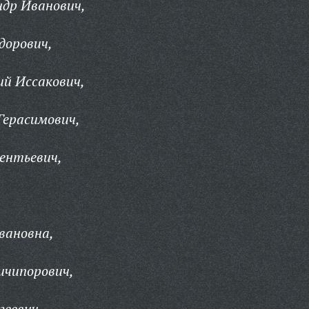
ндр Иванович,
дорович,
й Иссакович,
Герасимович,
ентьевич,
вановна,
ичипорович,
геевич,