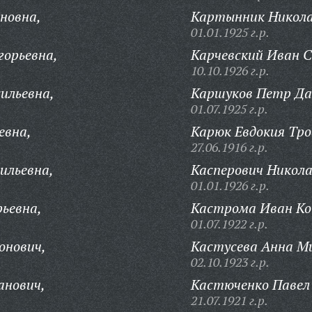
новна,
Картынник Никола
01.01.1925 г.р.
горьевна,
Карчевский Иван 
10.10.1926 г.р.
ильевна,
Каршуков Петр Да
01.07.1925 г.р.
евна,
Карюк Евдокия Тр
27.06.1916 г.р.
ильевна,
Касперович Никола
01.01.1926 г.р.
рьевна,
Кастрома Иван К
01.07.1922 г.р.
онович,
Кастусева Анна М
02.10.1923 г.р.
анович,
Кастюченко Павел
21.07.1921 г.р.