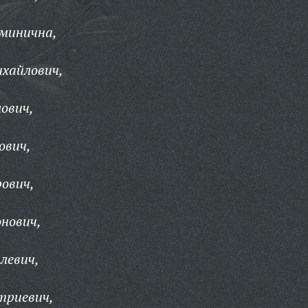
ьминична,
хайлович,
ович,
ович,
ович,
нович,
левич,
триевич,