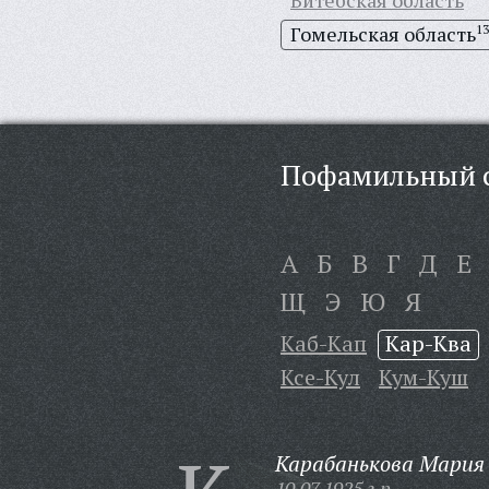
Витебская область
Гомельская область
13
Пофамильный с
А
Б
В
Г
Д
Е
Щ
Э
Ю
Я
Каб-Кап
Кар-Ква
Ксе-Кул
Кум-Куш
Карабанькова Мария
10.07.1925 г.р.