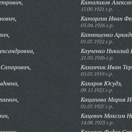
етрович,
Католиков Алекса
17.09.1921 г.р.
нович,
Каторгин Иван Фе
03.04.1926 г.р.
вич,
Катющенко Аркади
01.07.1922 г.р.
ександровна,
Каученко Николай 
21.05.1926 г.р.
 Сапарович,
Каханчик Иван Тер
05.07.1919 г.р.
ыдовна,
Кахаров Юсудэ,
09.17.1925 г.р.
лаевич,
Кацапова Мария И
01.07.1927 г.р.
вич,
Кацевич Максим Н
14.08.1923 г.р.
реевич,
Кацевич Федор Сер