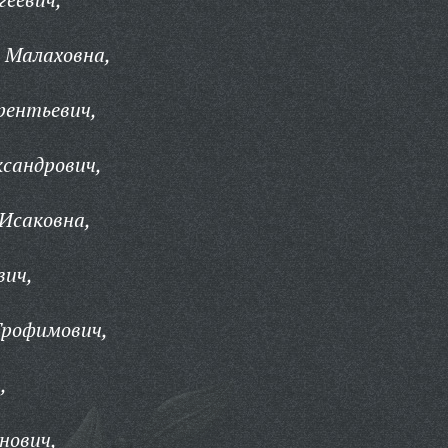
 Малаховна,
рентьевич,
сандрович,
Исаковна,
вич,
Трофимович,
,
нович,