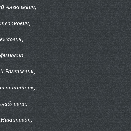
й Алексеевич,
Степанович,
выдович,
офимовна,
й Евгеньевич,
онстантинов,
ихайловна,
 Никитович,