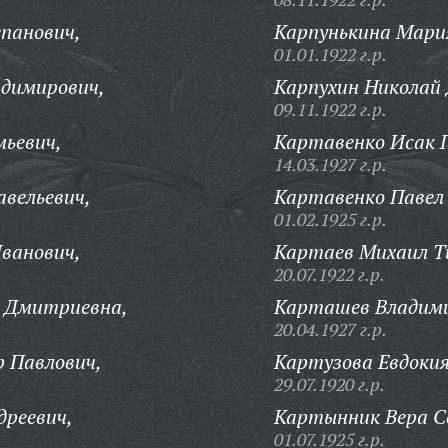
панович,
Карпунькина Мария
01.01.1922 г.р.
адимирович,
Карпухин Николай 
09.11.1922 г.р.
мьевич,
Картавенко Исак 
14.03.1927 г.р.
вельевич,
Картавенко Павел
01.02.1925 г.р.
ванович,
Картаев Михаил Т
20.07.1922 г.р.
 Дмитриевна,
Карташев Владими
20.04.1927 г.р.
 Павлович,
Картузова Евдокия
29.07.1920 г.р.
реевич,
Картынник Вера С
01.07.1925 г.р.