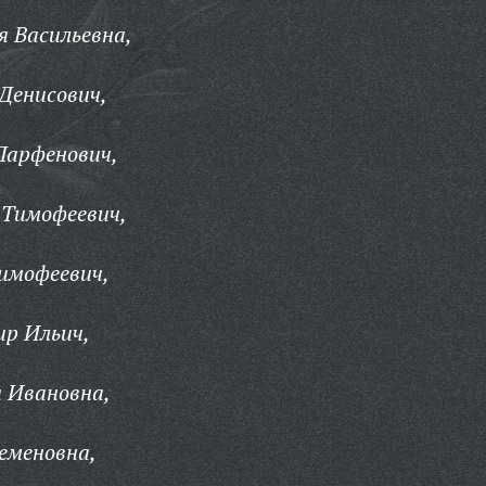
 Васильевна,
Денисович,
Парфенович,
 Тимофеевич,
имофеевич,
р Ильич,
 Ивановна,
еменовна,