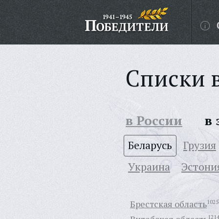
Списки 
в России
в
Беларусь
Грузия
Украина
Эстони
Брестская область
1025
121