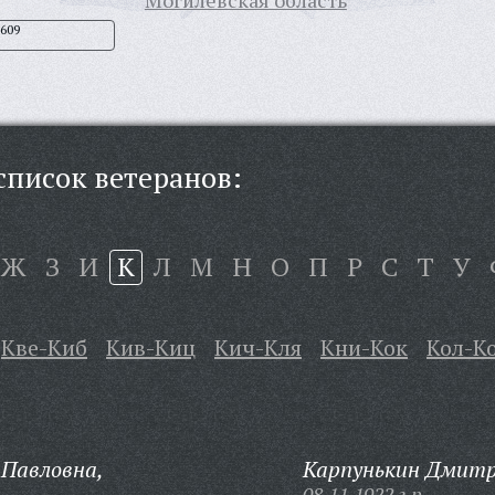
Могилевская область
609
писок ветеранов:
Ж
З
И
К
Л
М
Н
О
П
Р
С
Т
У
Кве-Киб
Кив-Киц
Кич-Кля
Кни-Кок
Кол-К
 Павловна,
Карпунькин Дмитр
08.11.1922 г.р.