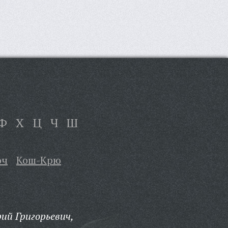
Ф
Х
Ц
Ч
Ш
оч
Кош-Крю
ий Григорьевич,