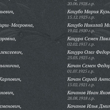
20.06.1928 г.р.
ньевич,
Кацубо Мария Куз
15.12.1923 г.р.
ирш-Мееровна,
Кацубо Николай Ми
19.02.1920 г.р.
оровна,
Кацура Семен Павл
02.02.1917 г.р.
лексеевич,
Кацуро Олег Федор
23.03.1925 г.р.
льинична,
Качан Семен Федор
01.07.1925 г.р.
Карпович,
Качан Сергей Анто
15.02.1921 г.р.
нович,
Качанов Иван Яков
28.08.1918 г.р.
еменович,
Качанов Илья Дми