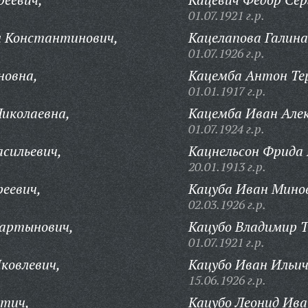
01.07.1921 г.р.
 Константинович,
Кацелапова Галина
01.07.1926 г.р.
новна,
Кацемба Антон Те
01.01.1917 г.р.
иколаевна,
Кацемба Иван Алек
01.07.1924 г.р.
асильевич,
Кацнельсон Фрида 
20.01.1913 г.р.
еевич,
Кацуба Иван Мино
02.03.1926 г.р.
Мартынович,
Кацубо Владимир 
01.07.1921 г.р.
ковлевич,
Кацубо Иван Ильич
15.06.1926 г.р.
тич,
Кацубо Леонид Ива