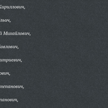
Кириллович,
льич,
й Михайлович,
авлович,
итриевич,
ович,
тепанович,
панович,