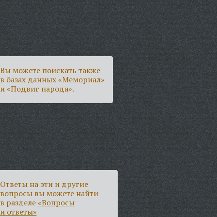
Вы можете поискать также
в базах данных «Мемориал»
и «Подвиг народа».
Ответы на эти и другие
вопросы вы можете найти
в разделе
«Вопросы
и ответы»