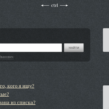
ctrl
Иванович
го, кого я ищу?
ные?
рана из списка?