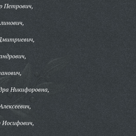
р Петрович,
линович,
Дмитриевич,
андрович,
ванович,
дра Никифоровна,
Алексеевич,
р Иосифович,