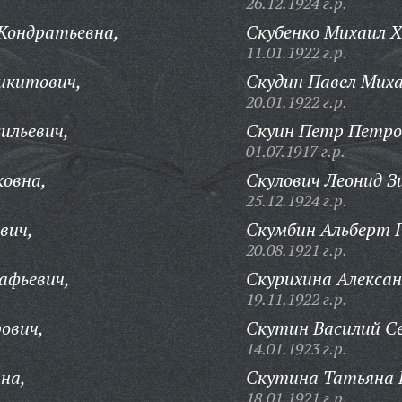
26.12.1924 г.р.
Кондратьевна,
Скубенко Михаил Х
11.01.1922 г.р.
икитович,
Скудин Павел Миха
20.01.1922 г.р.
ильевич,
Скуин Петр Петро
01.07.1917 г.р.
ковна,
Скулович Леонид З
25.12.1924 г.р.
вич,
Скумбин Альберт Г
20.08.1921 г.р.
афьевич,
Скурихина Алексан
19.11.1922 г.р.
ович,
Скутин Василий С
14.01.1923 г.р.
на,
Скутина Татьяна Г
18.01.1921 г.р.