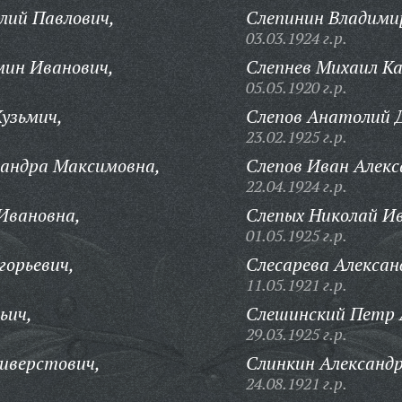
лий Павлович,
Слепинин Владими
03.03.1924 г.р.
мин Иванович,
Слепнев Михаил Ка
05.05.1920 г.р.
узьмич,
Слепов Анатолий 
23.02.1925 г.р.
сандра Максимовна,
Слепов Иван Алекс
22.04.1924 г.р.
Ивановна,
Слепых Николай И
01.05.1925 г.р.
горьевич,
Слесарева Алексан
11.05.1921 г.р.
ьич,
Слешинский Петр 
29.03.1925 г.р.
иверстович,
Слинкин Александ
24.08.1921 г.р.