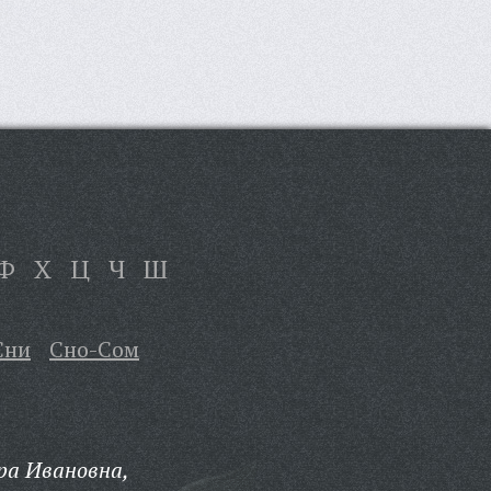
Ф
Х
Ц
Ч
Ш
Сни
Сно-Сом
ра Ивановна,