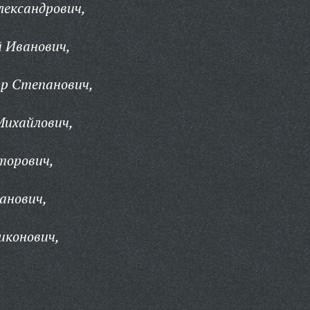
лександрович,
 Иванович,
р Степанович,
Михайлович,
торович,
анович,
иконович,