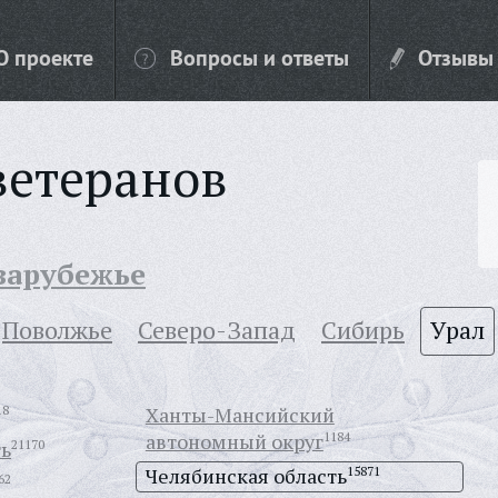
О проекте
Вопросы и ответы
Отзывы
ветеранов
 зарубежье
Поволжье
Северо-Запад
Сибирь
Урал
18
Ханты-Мансийский
автономный округ
1184
ть
21170
Челябинская область
15871
62