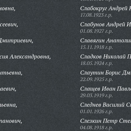
мовна,
Слабокруг Андрей 
17.08.1923 г.р.
сеевич,
Слабунов Андрей И
01.08.1927 г.р.
Дмитриевич,
Славягин Анатоли
15.11.1918 г.р.
ия Александровна,
Сладков Николай П
18.05.1924 г.р.
нтьевна,
Слаутин Борис Дм
22.09.1925 г.р.
аевич,
Слащев Иван Павл
29.03.1919 г.р.
льевна,
Следнев Василий С
01.01.1926 г.р.
панович,
Слезкин Петр Сте
04.08.1918 г.р.