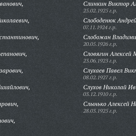
ванович,
Слинкин Виктор А
25.02.1925 г.р.
иколаевич,
Слободенюк Андрей
07.11.1924 г.р.
нстантинович,
Слобожан Владими
20.05.1926 г.р.
епанович,
Словягин Алексей 
23.06.1923 г.р.
зарович,
Слухаев Павел Вик
08.02.1927 г.р.
ихайлович,
Слухов Николай Ив
03.12.1910 г.р.
трович,
Слынько Алексей Н
28.03.1925 г.р.
ович,