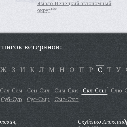
Ямало-Ненецкий автономный
округ
1586
писок ветеранов:
Ж
З
И
К
Л
М
Н
О
П
Р
С
Т
У
Сая-Сем
Сен-Сил
Сим-Ски
Скл-Слы
Слю-
Суб-Сур
Сус-Сыр
Сыс-Сют
левич,
Скубенко Александ