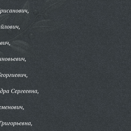
рисанович,
йлович,
вич,
иновьевич,
еоргиевич,
дра Сергеевна,
еменович,
ригорьевна,