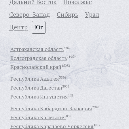
Дальний Восток
Поволжье
Северо-Запад
Сибирь
Урал
Центр
Юг
Астраханская область
6267
Волгоградская область
21959
Краснодарский край
45052
Республика Адыгея
3336
Республика Дагестан
3905
Республика Ингушетия
132
Республика Кабардино-Балкария
2940
Республика Калмыкия
839
Республика Карачаево-Черкессия
1812