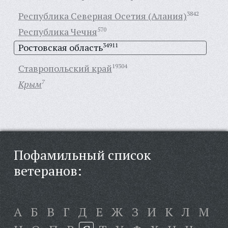
Республика Северная Осетия (Алания)
3842
Республика Чечня
570
Ростовская область
34911
Ставропольский край
19304
Крым
7
Пофамильный список
ветеранов:
А
Б
В
Г
Д
Е
Ж
З
И
К
Л
М