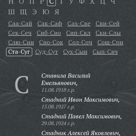
Н
О
П
Р
С
Т
У
Ф
Х
Ц
Ч
Ш
Щ
Э
Ю
Я
Саа-Сай
Сак-Саф
Сах-Све
Сви-Сей
Сек-Сеч
Сиб-Сио
Сип-Скл
Скн-Слы
Слю-Сни
Сно-Сок
Сол-Соч
Сош-Сри
Ста-Суг
Суд-Сут
Сух-Сын
Сып-Сяч
С
Ставила Василий
Емельянович,
11.08.1918 г.р.
Стадний Иван Максимович,
15.08.1927 г.р.
Стадний Павел Максимович,
29.08.1924 г.р.
Стадник Алексей Яковлевич,