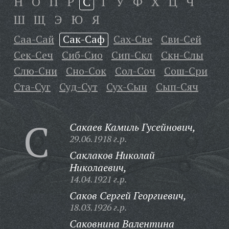
Н
О
П
Р
С
Т
У
Ф
Х
Ц
Ч
Ш
Щ
Э
Ю
Я
Саа-Сай
Сак-Саф
Сах-Све
Сви-Сей
Сек-Сеч
Сиб-Сио
Сип-Скл
Скн-Слы
Слю-Сни
Сно-Сок
Сол-Соч
Сош-Сри
Ста-Суг
Суд-Сут
Сух-Сын
Сып-Сяч
С
Сакаев Камиль Гусейнович,
29.06.1918 г.р.
Саклаков Николай
Николаевич,
14.04.1921 г.р.
Саков Сергей Георгиевич,
18.03.1926 г.р.
Саковнина Валентина