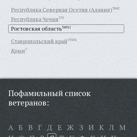
Республика Северная Осетия (Алания)
3842
Республика Чечня
570
Ростовская область
34911
Ставропольский край
19304
Крым
7
Пофамильный список
ветеранов:
А
Б
В
Г
Д
Е
Ж
З
И
К
Л
М