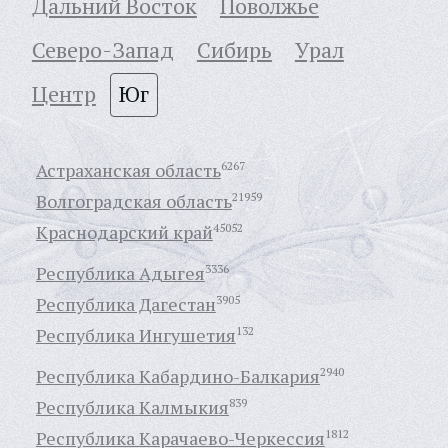
Дальний Восток
Поволжье
Северо-Запад
Сибирь
Урал
Центр
Юг
Астраханская область
6267
Волгоградская область
21959
Краснодарский край
45052
Республика Адыгея
3336
Республика Дагестан
3905
Республика Ингушетия
132
Республика Кабардино-Балкария
2940
Республика Калмыкия
839
Республика Карачаево-Черкессия
1812