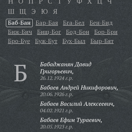
Н
О
П
Р
С
Т
У
Ф
Х
Ц
Ч
Ш
Щ
Э
Ю
Я
Баб-Бан
Бар-Бая
Бга-Бел
Бен-Бид
Биж-Бич
Бищ-Бог
Бод-Бон
Бор-Бри
Бро-Буе
Буж-Бут
Бух-Был
Быр-Бят
Б
Бабаджанян Давид
Григорьевич,
26.12.1924 г.р.
Бабаев Андрей Никифорович,
20.06.1926 г.р.
Бабаев Василий Алексеевич,
04.02.1921 г.р.
Бабаев Ефим Тураевич,
20.05.1923 г.р.