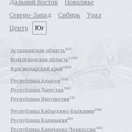
Дальний Восток
Поволжье
Северо-Запад
Сибирь
Урал
Центр
Юг
Астраханская область
6267
Волгоградская область
21959
Краснодарский край
45052
Республика Адыгея
3336
Республика Дагестан
3905
Республика Ингушетия
132
Республика Кабардино-Балкария
2940
Республика Калмыкия
839
Республика Карачаево-Черкессия
1812