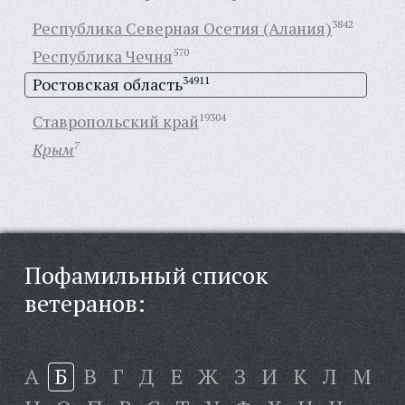
Республика Северная Осетия (Алания)
3842
Республика Чечня
570
Ростовская область
34911
Ставропольский край
19304
Крым
7
Пофамильный список
ветеранов:
А
Б
В
Г
Д
Е
Ж
З
И
К
Л
М