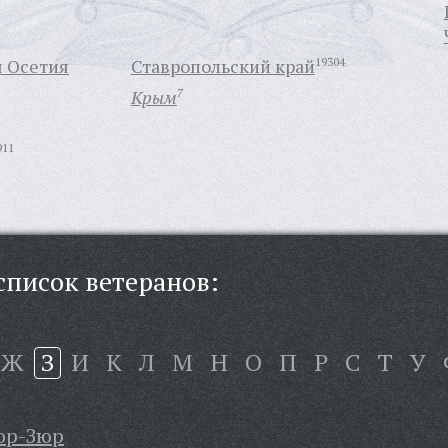
я Осетия
Ставропольский край
19304
Крым
7
911
писок ветеранов:
Ж
З
И
К
Л
М
Н
О
П
Р
С
Т
У
ор-Зюр