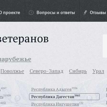
О проекте
Вопросы и ответы
Отзывы
ветеранов
 зарубежье
Поволжье
Северо-Запад
Сибирь
Урал
ь
6267
Республика Адыгея
3336
ть
21959
Республика Дагестан
3905
45052
Республика Ингушетия
132