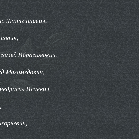
ис Шапагатович,
нович,
агомед Ибрагимович,
ед Магомедович,
медрасул Исаевич,
,
горьевич,