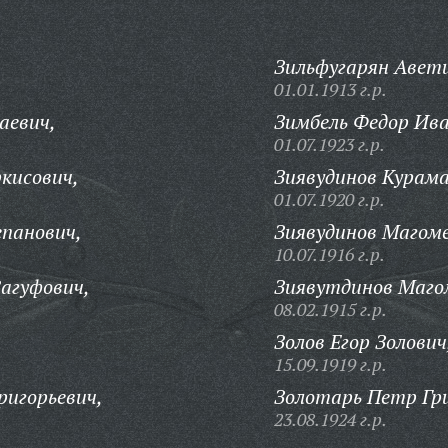
Зильфугарян Авет
01.01.1913 г.р.
аевич,
Зимбель Федор Ива
01.07.1923 г.р.
кисович,
Зиявудинов Курам
01.07.1920 г.р.
панович,
Зиявудинов Магом
10.07.1916 г.р.
Вагуфович,
Зиявутдинов Маго
08.02.1915 г.р.
Золов Егор Золович
15.09.1919 г.р.
ригорьевич,
Золотарь Петр Гри
23.08.1924 г.р.