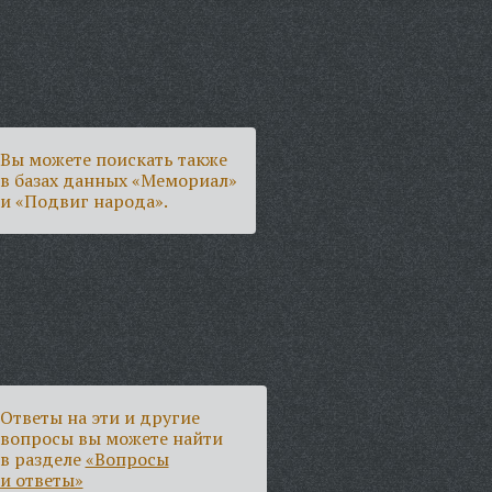
Вы можете поискать также
в базах данных «Мемориал»
и «Подвиг народа».
Ответы на эти и другие
вопросы вы можете найти
в разделе
«Вопросы
и ответы»