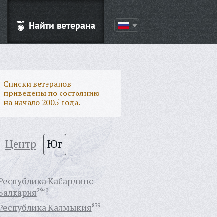
Найти ветерана
Списки ветеранов
приведены по состоянию
на начало 2005 года.
Центр
Юг
Республика Кабардино-
Балкария
2940
Республика Калмыкия
839