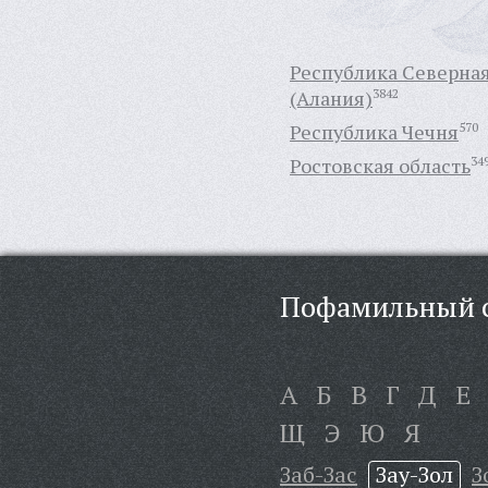
Республика Северна
(Алания)
3842
Республика Чечня
570
Ростовская область
34
Пофамильный с
А
Б
В
Г
Д
Е
Щ
Э
Ю
Я
Заб-Зас
Зау-Зол
З