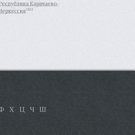
Республика Карачаево-
Черкессия
1812
Ф
Х
Ц
Ч
Ш