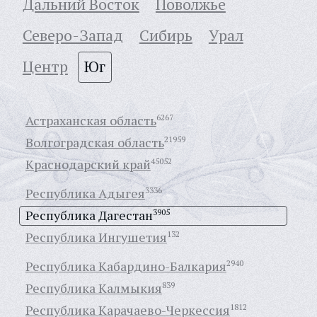
Дальний Восток
Поволжье
Северо-Запад
Сибирь
Урал
Центр
Юг
Астраханская область
6267
Волгоградская область
21959
Краснодарский край
45052
Республика Адыгея
3336
Республика Дагестан
3905
Республика Ингушетия
132
Республика Кабардино-Балкария
2940
Республика Калмыкия
839
Республика Карачаево-Черкессия
1812