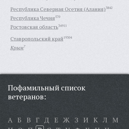
Республика Северная Осетия (Алания)
3842
Республика Чечня
570
Ростовская область
34911
Ставропольский край
19304
Крым
7
Пофамильный список
ветеранов:
А
Б
В
Г
Д
Е
Ж
З
И
К
Л
М