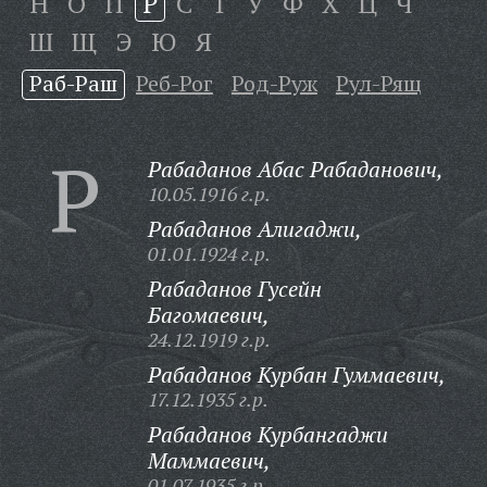
Н
О
П
Р
С
Т
У
Ф
Х
Ц
Ч
Ш
Щ
Э
Ю
Я
Раб-Раш
Реб-Рог
Род-Руж
Рул-Рящ
Р
Рабаданов Абас Рабаданович,
10.05.1916 г.р.
Рабаданов Алигаджи,
01.01.1924 г.р.
Рабаданов Гусейн
Багомаевич,
24.12.1919 г.р.
Рабаданов Курбан Гуммаевич,
17.12.1935 г.р.
Рабаданов Курбангаджи
Маммаевич,
01.07.1935 г.р.