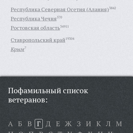
Республика Северная Осетия (Алания)
3842
Республика Чечня
570
Ростовская область
34911
Ставропольский край
19304
Крым
7
Пофамильный список
ветеранов:
А
Б
В
Г
Д
Е
Ж
З
И
К
Л
М