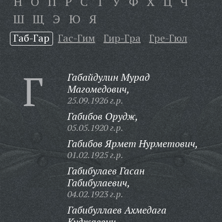
Н
О
П
Р
С
Т
У
Ф
Х
Ц
Ч
Ш
Щ
Э
Ю
Я
Габ-Гар
Гас-Гим
Гир-Гра
Гре-Гюл
Г
Габайдулин Мурад
Магомедович,
25.09.1926 г.р.
Габибов Орудж,
05.05.1920 г.р.
Габибов Ярмет Нурметович,
01.02.1925 г.р.
Габибулаев Гасан
Габибулаевич,
04.02.1923 г.р.
Габибуллаев Ахмедага
Куджаевич,