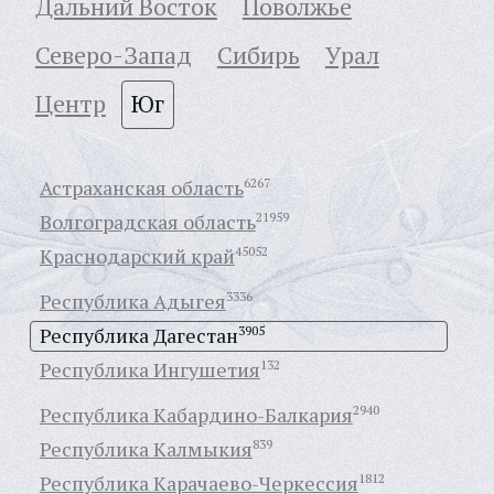
Дальний Восток
Поволжье
Северо-Запад
Сибирь
Урал
Центр
Юг
Астраханская область
6267
Волгоградская область
21959
Краснодарский край
45052
Республика Адыгея
3336
Республика Дагестан
3905
Республика Ингушетия
132
Республика Кабардино-Балкария
2940
Республика Калмыкия
839
Республика Карачаево-Черкессия
1812