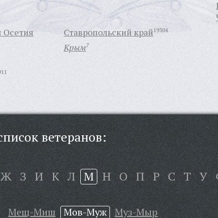
я Осетия
Ставропольский край
19304
Крым
7
911
писок ветеранов:
Ж
З
И
К
Л
М
Н
О
П
Р
С
Т
У
Мещ-Миш
Мов-Муж
Муз-Мыр