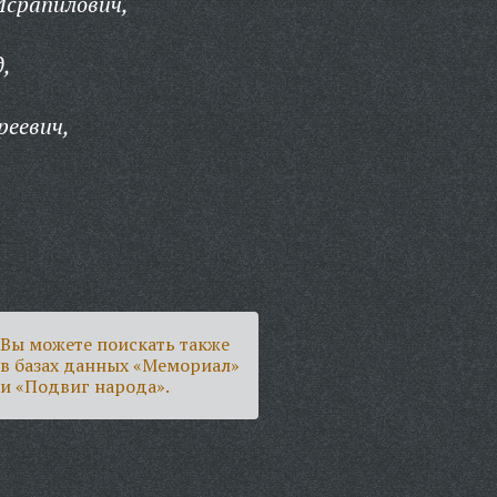
Исрапилович,
,
еевич,
Вы можете поискать также
в базах данных «Мемориал»
и «Подвиг народа».