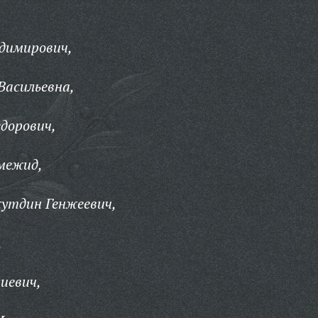
димирович,
Васильевна,
дорович,
межид,
утдин Генжеевич,
,
иевич,