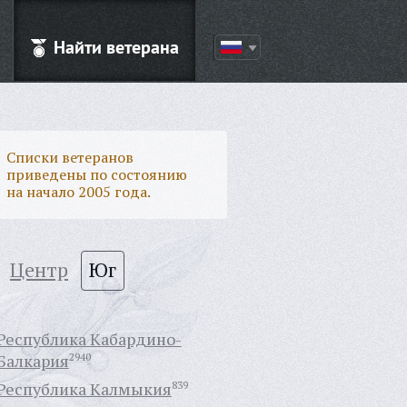
Найти ветерана
Списки ветеранов
приведены по состоянию
на начало 2005 года.
Центр
Юг
Республика Кабардино-
Балкария
2940
Республика Калмыкия
839