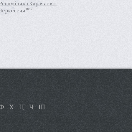
Республика Карачаево-
Черкессия
1812
Ф
Х
Ц
Ч
Ш