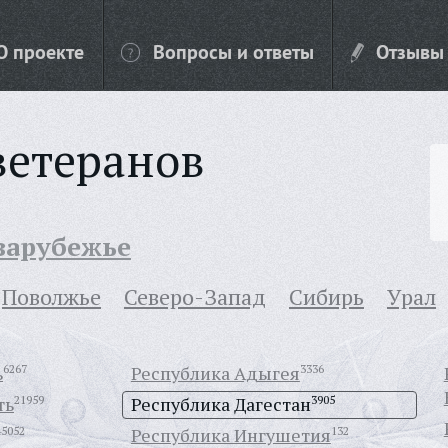
О проекте
Вопросы и ответы
Отзывы
ветеранов
 зарубежье
Поволжье
Северо-Запад
Сибирь
Урал
ь
6267
Республика Адыгея
3336
ть
21959
Республика Дагестан
3905
45052
Республика Ингушетия
132