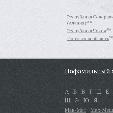
Республика Северна
(Алания)
3842
Республика Чечня
570
Ростовская область
34
Пофамильный с
А
Б
В
Г
Д
Е
Щ
Э
Ю
Я
Мав-Мат
Мах-Меш