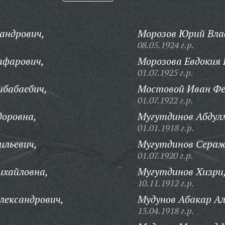
андрович,
Морозов Юрий Вла
08.05.1924 г.р.
афарович,
Морозова Евдокия 
01.07.1925 г.р.
ибабаебич,
Мостовой Иван Фе
01.07.1922 г.р.
доровна,
Мугутдинов Абдул
01.01.1918 г.р.
ильевич,
Мугутдинов Сераж
01.07.1920 г.р.
ихайловна,
Мугутдинов Хизри
10.11.1912 г.р.
лександрович,
Мудунов Абакар Ал
15.04.1918 г.р.