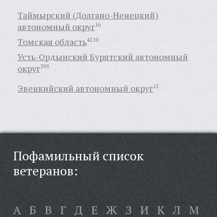
Таймырский (Долгано-Ненецкий)
автономный округ
16
Томская область
4210
Усть-Ордынский Бурятский автономный
округ
395
Эвенкийский автономный округ
12
Пофамильный список
ветеранов:
А
Б
В
Г
Д
Е
Ж
З
И
К
Л
М