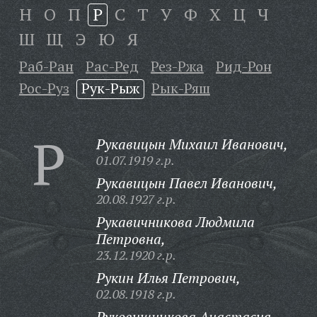
Н
О
П
Р
С
Т
У
Ф
Х
Ц
Ч
Ш
Щ
Э
Ю
Я
Раб-Ран
Рас-Ред
Рез-Ржа
Рид-Рон
Рос-Руз
Рук-Рыж
Рык-Ряш
Р
Рукавицын Михаил Иванович,
01.07.1919 г.р.
Рукавицын Павел Иванович,
20.08.1927 г.р.
Рукавичникова Людмила
Петровна,
23.12.1920 г.р.
Рукин Илья Петрович,
02.08.1918 г.р.
Руковишникова Анастасия