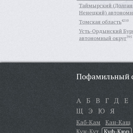
Таймырский (Долган
Ненецкий) автономн
Томская область
4210
Усть-Ордынский Бур
автономный округ
395
Пофамильный с
А
Б
В
Г
Д
Е
Щ
Э
Ю
Я
Каб-Кам
Кан-Кащ
Куж-Кут
Куф-Кюр