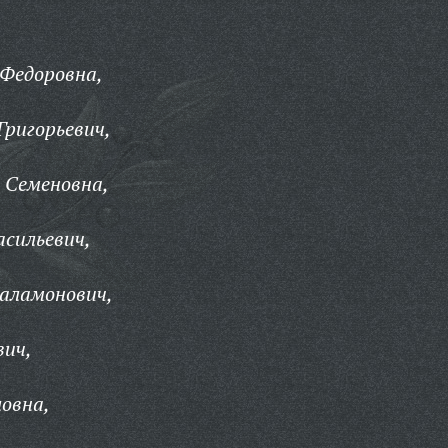
 Федоровна,
ригорьевич,
 Семеновна,
сильевич,
аламонович,
вич,
овна,