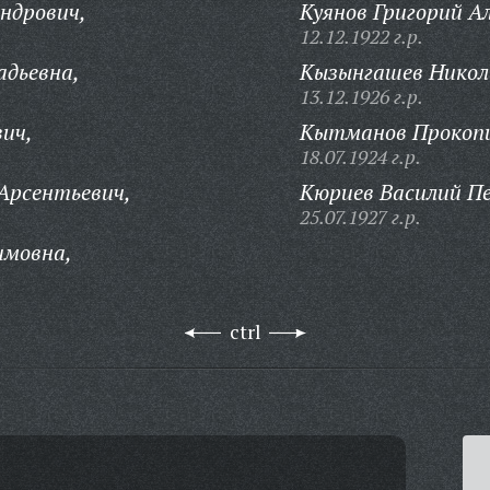
андрович,
Куянов Григорий А
12.12.1922 г.р.
адьевна,
Кызынгашев Никол
13.12.1926 г.р.
вич,
Кытманов Прокопи
18.07.1924 г.р.
Арсентьевич,
Кюриев Василий П
25.07.1927 г.р.
имовна,
ctrl