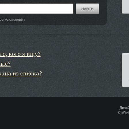
ра Алексеевна
го, кого я ищу?
ные?
рана из списка?
Дизай
©
«Web