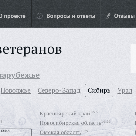
О проекте
Вопросы и ответы
Отзывы
ветеранов
 зарубежье
Поволжье
Северо-Запад
Сибирь
Урал
Красноярский край
12255
89
Новосибирская область
14466
ь
12448
Омская область
10591