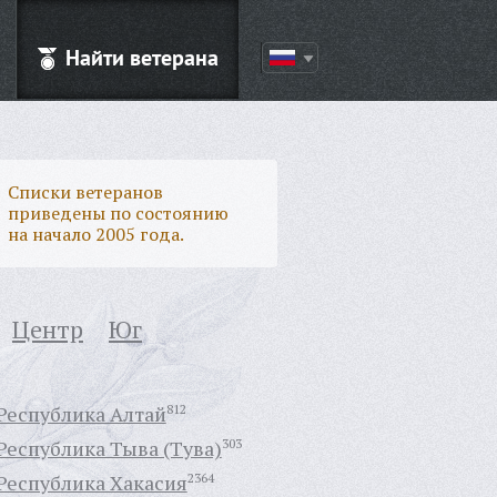
Найти ветерана
Списки ветеранов
приведены по состоянию
на начало 2005 года.
Центр
Юг
Республика Алтай
812
Республика Тыва (Тува)
303
Республика Хакасия
2364