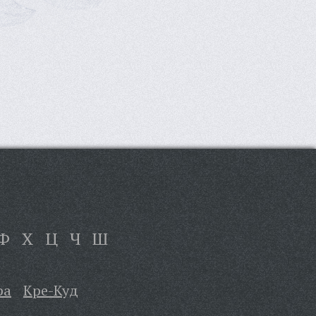
Ф
Х
Ц
Ч
Ш
ра
Кре-Куд