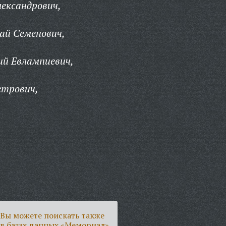
лександрович,
ай Семенович,
й Евлампиевич,
етрович,
Вы можете поискать также
в базах данных «Мемориал»