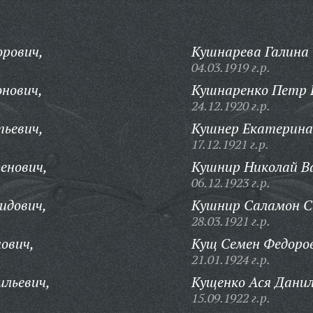
орович,
Кушнарева Галина
04.03.1919 г.р.
нович,
Кушнаренко Петр Г
24.12.1920 г.р.
тьевич,
Кушнер Екатерина
17.12.1921 г.р.
енович,
Кушнир Николай Ва
06.12.1923 г.р.
идович,
Кушнир Саламон С
28.03.1921 г.р.
ович,
Кущ Семен Федоро
21.01.1924 г.р.
льевич,
Кущенко Ася Данил
15.09.1922 г.р.