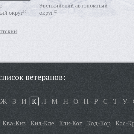
о-
Эвенкийский автономный
ый округ
16
округ
12
ятский
писок ветеранов:
Ж
З
И
К
Л
М
Н
О
П
Р
С
Т
У
Ква-Киз
Кил-Кле
Кли-Ког
Код-Кор
Кос-К