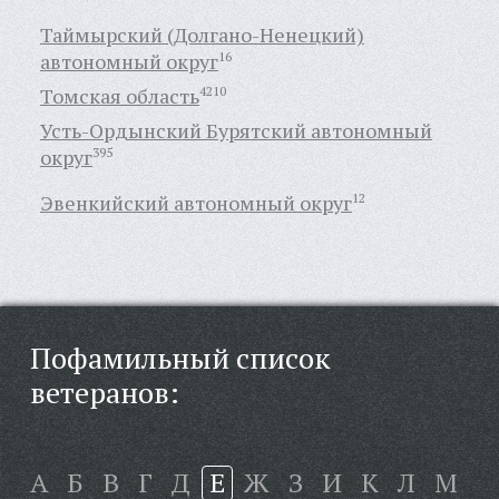
Таймырский (Долгано-Ненецкий)
автономный округ
16
Томская область
4210
Усть-Ордынский Бурятский автономный
округ
395
Эвенкийский автономный округ
12
Пофамильный список
ветеранов:
А
Б
В
Г
Д
Е
Ж
З
И
К
Л
М