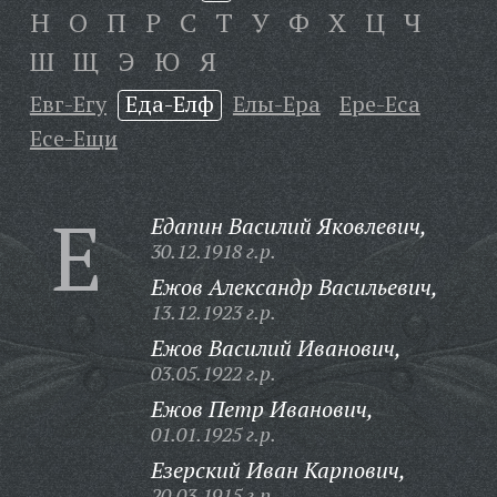
Н
О
П
Р
С
Т
У
Ф
Х
Ц
Ч
Ш
Щ
Э
Ю
Я
Евг-Егу
Еда-Елф
Елы-Ера
Ере-Еса
Есе-Ещи
Е
Едапин Василий Яковлевич,
30.12.1918 г.р.
Ежов Александр Васильевич,
13.12.1923 г.р.
Ежов Василий Иванович,
03.05.1922 г.р.
Ежов Петр Иванович,
01.01.1925 г.р.
Езерский Иван Карпович,
20.03.1915 г.р.