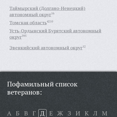
Таймырский (Долгано-Ненецкий)
автономный округ
16
Томская область
4210
Усть-Ордынский Бурятский автономный
округ
395
Эвенкийский автономный округ
12
Пофамильный список
ветеранов:
А
Б
В
Г
Д
Е
Ж
З
И
К
Л
М