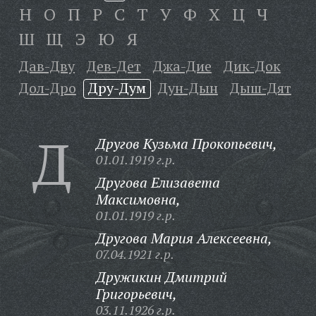
Н
О
П
Р
С
Т
У
Ф
Х
Ц
Ч
Ш
Щ
Э
Ю
Я
Дав-Дву
Дев-Дет
Джа-Дие
Дик-Док
Дол-Дро
Дру-Дум
Дун-Дын
Дыш-Дят
Д
Другов Кузьма Прокопьевич,
01.01.1919 г.р.
Другова Елизавета
Максимовна,
01.01.1919 г.р.
Другова Мария Алексеевна,
07.04.1921 г.р.
Дружикин Дмитрий
Григорьевич,
03.11.1926 г.р.