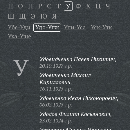
Н
О
П
Р
С
Т
У
Ф
Х
Ц
Ч
Ш
Щ
Э
Ю
Я
Убе-Уди
Удо-Унж
Упи-Уса
Уск-Утк
Уха-Уще
У
Удовидченко Павел Никитич,
20.10.1927 г.р.
Удовиченко Михаил
Кириллович,
16.11.1925 г.р.
Удовченко Иван Никонорович,
06.02.1925 г.р.
Удодов Филипп Косьянович,
23.02.1924 г.р.
Ужгатин Михаил Иванович,