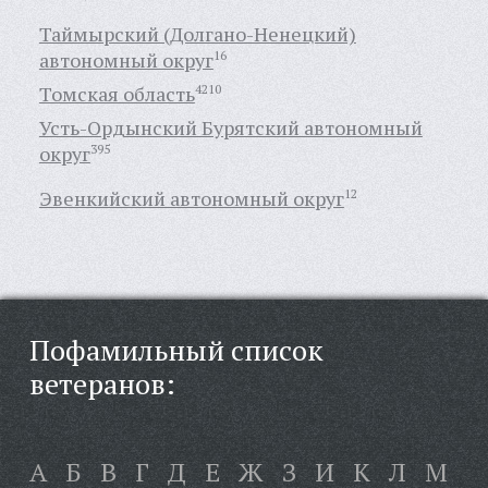
Таймырский (Долгано-Ненецкий)
автономный округ
16
Томская область
4210
Усть-Ордынский Бурятский автономный
округ
395
Эвенкийский автономный округ
12
Пофамильный список
ветеранов:
А
Б
В
Г
Д
Е
Ж
З
И
К
Л
М