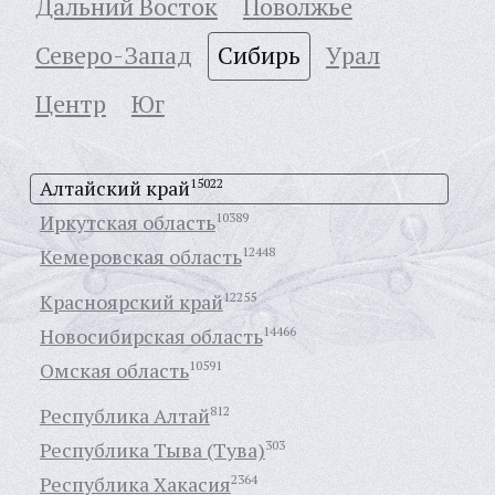
Дальний Восток
Поволжье
Северо-Запад
Сибирь
Урал
Центр
Юг
Алтайский край
15022
Иркутская область
10389
Кемеровская область
12448
Красноярский край
12255
Новосибирская область
14466
Омская область
10591
Республика Алтай
812
Республика Тыва (Тува)
303
Республика Хакасия
2364