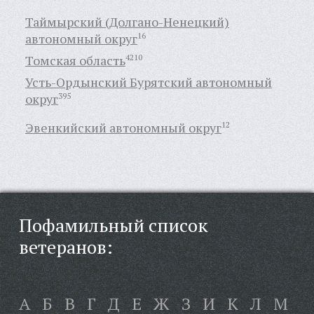
Таймырский (Долгано-Ненецкий)
автономный округ
16
Томская область
4210
Усть-Ордынский Бурятский автономный
округ
395
Эвенкийский автономный округ
12
Пофамильный список
ветеранов:
А
Б
В
Г
Д
Е
Ж
З
И
К
Л
М