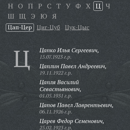
Н
О
П
Р
С
Т
У
Ф
Х
Ц
Ч
Ш
Щ
Э
Ю
Я
Цап-Цер
Циг-Цуб
Цук-Цыс
Ц
Цапко Илья Сергеевич,
15.07.1923 г.р.
Цаплин Павел Андреевич,
19.11.1922 г.р.
Цапля Василий
Севастьянович,
01.05.1931 г.р.
Цапов Павел Лаврентьевич,
06.11.1926 г.р.
Царев Федор Семенович,
25.02.1923 г.р.