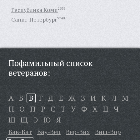
Республика Коми
2353
Санкт-Петербург
97407
Пофамильный список
ветеранов:
А
Б
В
Г
Д
Е
Ж
З
И
К
Л
М
Н
О
П
Р
С
Т
У
Ф
Х
Ц
Ч
Ш
Щ
Э
Ю
Я
Вав-Ват
Вау-Веп
Вер-Вих
Виш-Вор