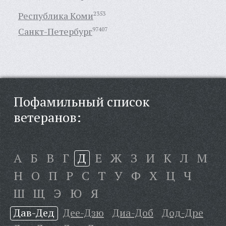
Республика Коми
2353
Санкт-Петербург
97407
Пофамильный список
ветеранов:
А
Б
В
Г
Д
Е
Ж
З
И
К
Л
М
Н
О
П
Р
С
Т
У
Ф
Х
Ц
Ч
Ш
Щ
Э
Ю
Я
Дав-Дед
Дее-Дзю
Диа-Доб
Дод-Дре