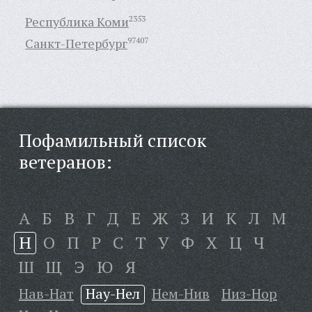
Республика Коми
2353
Санкт-Петербург
97407
Пофамильный список
ветеранов:
А
Б
В
Г
Д
Е
Ж
З
И
К
Л
М
Н
О
П
Р
С
Т
У
Ф
Х
Ц
Ч
Ш
Щ
Э
Ю
Я
Нав-Нат
Нау-Нел
Нем-Нив
Низ-Нор