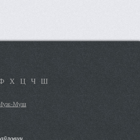
Ф
Х
Ц
Ч
Ш
Муж-Муш
айлович,