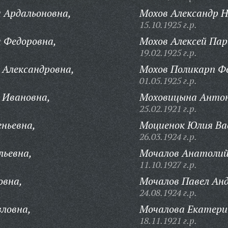
 Ардальоновна,
Мохов Александр Н
15.10.1925 г.р.
 Федоровна,
Мохов Алексей Пар
19.02.1925 г.р.
 Александровна,
Мохов Поликарп Ф
01.05.1925 г.р.
 Ивановна,
Моховицына Антон
25.02.1921 г.р.
еньевна,
Моциенок Юлия Ва
26.03.1924 г.р.
льевна,
Мочалов Анатолий
11.10.1927 г.р.
овна,
Мочалов Павел Анд
24.08.1924 г.р.
ловна,
Мочалова Екатери
18.11.1921 г.р.