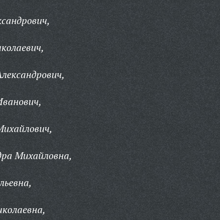
сандрович,
колаевич,
лександрович,
Иванович,
Михайлович,
дра Михайловна,
льевна,
иколаевна,