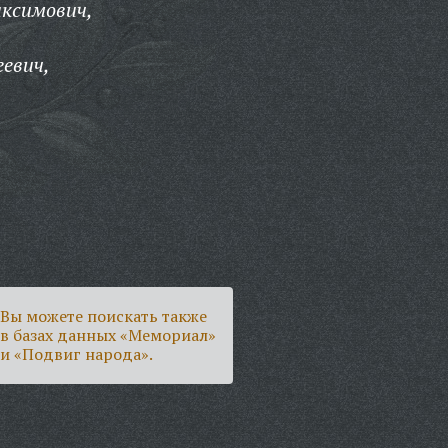
аксимович,
евич,
Вы можете поискать также
в базах данных «Мемориал»
и «Подвиг народа».