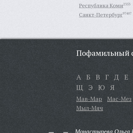
Республика Коми
2353
Санкт-Петербург
97407
Пофамильный с
А
Б
В
Г
Д
Е
Щ
Э
Ю
Я
Мав-Мар
Мас-Мез
Мыл-Мяч
Монастырева Ольга 