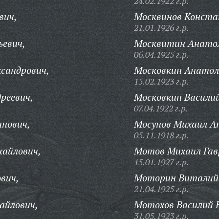
24.02.1922 г.р.
вич,
Москвинов Конста
21.01.1926 г.р.
ьевич,
Москвитин Анатол
06.04.1925 г.р.
сандрович,
Московкин Анатол
15.02.1923 г.р.
реевич,
Московкин Васили
07.04.1922 г.р.
анович,
Мосунов Михаил А
05.11.1918 г.р.
хайлович,
Мотов Михаил Гав
15.01.1927 г.р.
вич,
Моторин Виталий
21.04.1925 г.р.
айлович,
Мотохов Василий В
31.05.1923 г.р.