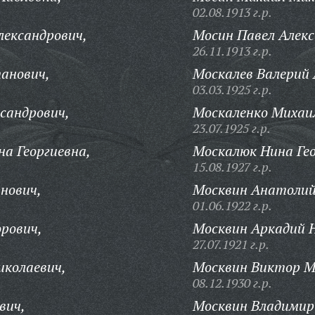
02.08.1913 г.р.
лександрович,
Мосин Павел Алекс
26.11.1913 г.р.
анович,
Москалев Валерий 
03.03.1925 г.р.
сандрович,
Москаленко Михаи
23.07.1925 г.р.
а Георгиевна,
Москалюк Нина Гео
15.08.1927 г.р.
нович,
Москвин Анатолий
01.06.1922 г.р.
рович,
Москвин Аркадий 
27.07.1921 г.р.
иколаевич,
Москвин Виктор М
08.12.1930 г.р.
вич,
Москвин Владимир