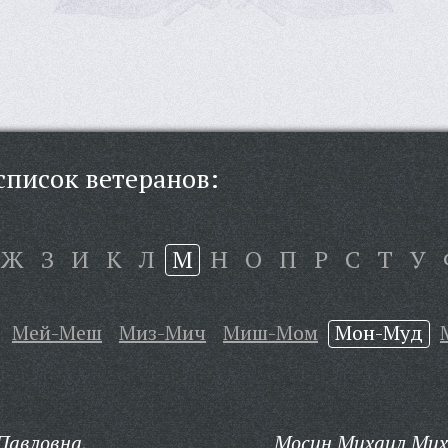
писок ветеранов:
Ж
З
И
К
Л
М
Н
О
П
Р
С
Т
У
Мей-Меш
Миз-Мич
Миш-Мом
Мон-Муд
Павловна,
Мосин Михаил Мих