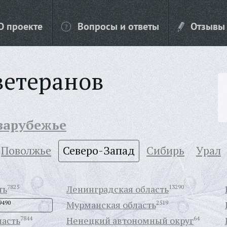
О проекте
Вопросы и ответы
Отзывы
ветеранов
 зарубежье
Поволжье
Северо-Запад
Сибирь
Урал
ть
7825
Ленинградская область
13290
9490
Мурманская область
2519
ласть
7844
Ненецкий автономный округ
64