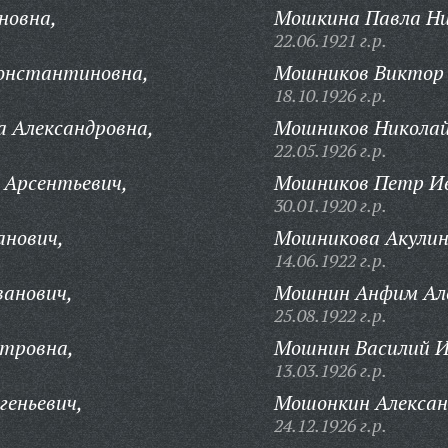
новна,
Мошкина Павла Ни
22.06.1921 г.р.
онстантиновна,
Мошников Виктор 
18.10.1926 г.р.
 Александровна,
Мошников Николай
22.05.1926 г.р.
 Арсентьевич,
Мошников Петр Ив
30.01.1920 г.р.
анович,
Мошникова Акулин
14.06.1922 г.р.
анович,
Мошнин Анфим Але
25.08.1922 г.р.
тровна,
Мошнин Василий И
13.03.1926 г.р.
геньевич,
Мошонкин Алексан
24.12.1926 г.р.