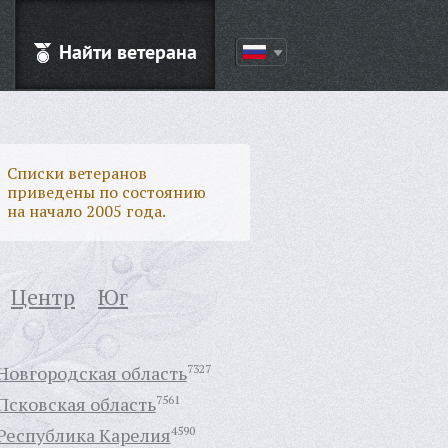
Найти ветерана
Списки ветеранов
приведены по состоянию
на начало 2005 года.
Центр
Юг
Новгородская область
7327
Псковская область
7561
Республика Карелия
4590