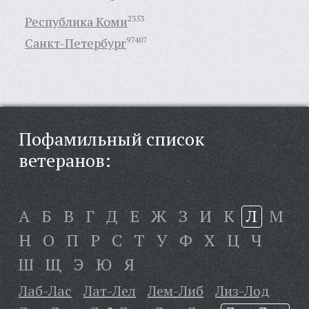
Республика Коми
2353
Санкт-Петербург
97407
Пофамильный список
ветеранов:
А
Б
В
Г
Д
Е
Ж
З
И
К
Л
М
Н
О
П
Р
С
Т
У
Ф
Х
Ц
Ч
Ш
Щ
Э
Ю
Я
Лаб-Лас
Лат-Лел
Лем-Либ
Лиз-Лод