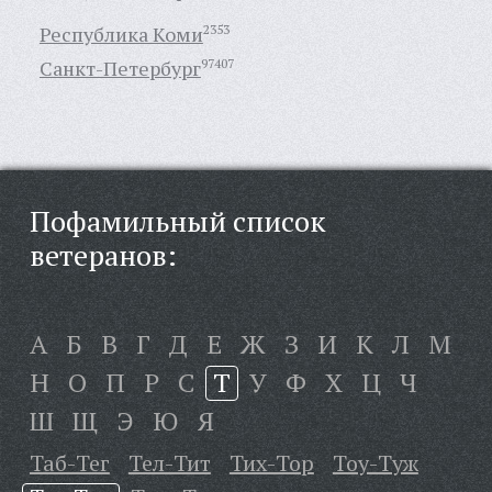
Республика Коми
2353
Санкт-Петербург
97407
Пофамильный список
ветеранов:
А
Б
В
Г
Д
Е
Ж
З
И
К
Л
М
Н
О
П
Р
С
Т
У
Ф
Х
Ц
Ч
Ш
Щ
Э
Ю
Я
Таб-Тег
Тел-Тит
Тих-Тор
Тоу-Туж