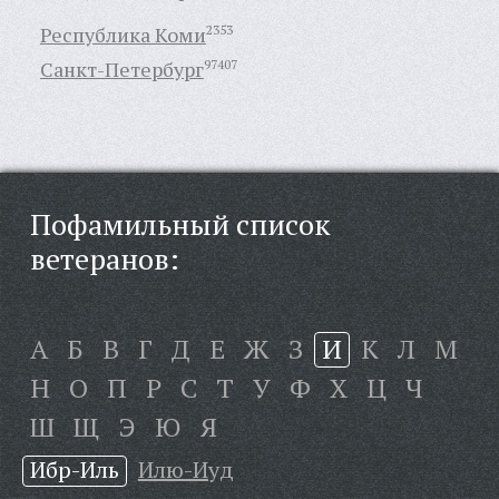
Республика Коми
2353
Санкт-Петербург
97407
Пофамильный список
ветеранов:
А
Б
В
Г
Д
Е
Ж
З
И
К
Л
М
Н
О
П
Р
С
Т
У
Ф
Х
Ц
Ч
Ш
Щ
Э
Ю
Я
Ибр-Иль
Илю-Иуд