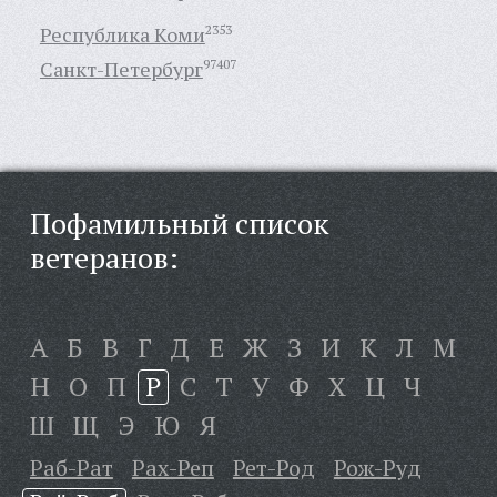
Республика Коми
2353
Санкт-Петербург
97407
Пофамильный список
ветеранов:
А
Б
В
Г
Д
Е
Ж
З
И
К
Л
М
Н
О
П
Р
С
Т
У
Ф
Х
Ц
Ч
Ш
Щ
Э
Ю
Я
Раб-Рат
Рах-Реп
Рет-Род
Рож-Руд