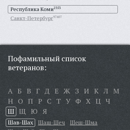
Республика Коми
2353
Санкт-Петербург
97407
Пофамильный список
ветеранов:
А
Б
В
Г
Д
Е
Ж
З
И
К
Л
М
Н
О
П
Р
С
Т
У
Ф
Х
Ц
Ч
Ш
Щ
Ю
Я
Шав-Шах
Шаш-Шеч
Шеш-Шма