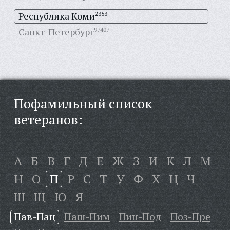
Республика Коми
2353
Санкт-Петербург
97407
Пофамильный список
ветеранов:
А
Б
В
Г
Д
Е
Ж
З
И
К
Л
М
Н
О
П
Р
С
Т
У
Ф
Х
Ц
Ч
Ш
Щ
Ю
Я
Пав-Пац
Паш-Пим
Пин-Под
Поз-Пре