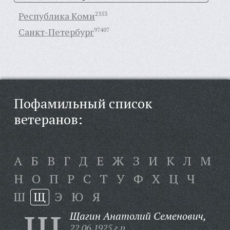
Республика Коми
2353
Санкт-Петербург
97407
Пофамильный список
ветеранов:
А
Б
В
Г
Д
Е
Ж
З
И
К
Л
М
Н
О
П
Р
С
Т
У
Ф
Х
Ц
Ч
Ш
Щ
Э
Ю
Я
Щагин Анатолий Семенович,
22.06.1925 г.р.