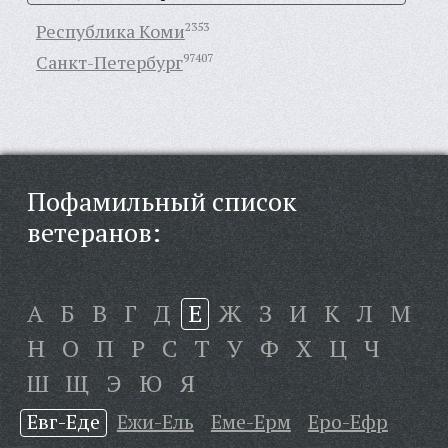
Республика Коми
2353
Санкт-Петербург
97407
Пофамильный список
ветеранов:
А
Б
В
Г
Д
Е
Ж
З
И
К
Л
М
Н
О
П
Р
С
Т
У
Ф
Х
Ц
Ч
Ш
Щ
Э
Ю
Я
Евг-Еде
Ежи-Ель
Еме-Ерм
Еро-Ефр