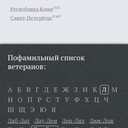
Республика Коми
2353
Санкт-Петербург
97407
Пофамильный список
ветеранов:
А
Б
В
Г
Д
Е
Ж
З
И
К
Л
М
Н
О
П
Р
С
Т
У
Ф
Х
Ц
Ч
Ш
Щ
Э
Ю
Я
Лаб-Лат
Лау-Лем
Лен-Лил
Лим-Лож