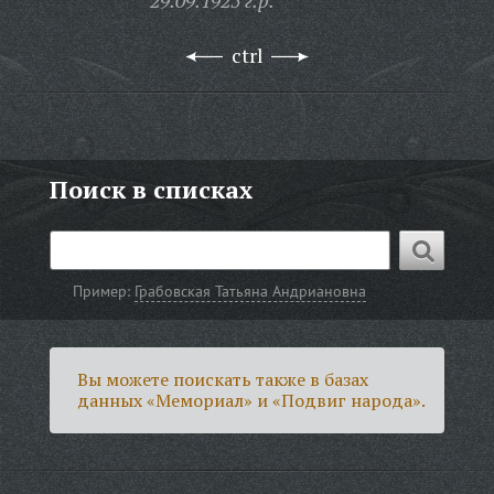
29.09.1925 г.р.
ctrl
Поиск в списках
Пример:
Грабовская Татьяна Андриановна
Вы можете поискать также в базах
данных «Мемориал» и «Подвиг народа».