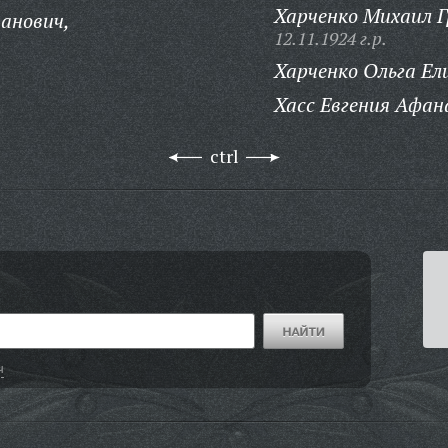
Харченко Михаил Г
анович,
12.11.1924 г.р.
Харченко Ольга Ел
Хасс Евгения Афан
ctrl
ч