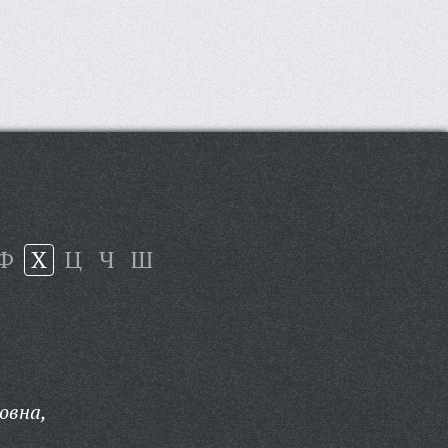
Ф
Х
Ц
Ч
Ш
овна,