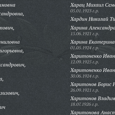
имовна
Харац Михаил Сем
05.01.1923 г.р.
сандровна,
Хардин Николай Т
тович,
Харина Александра
15.06.1921 г.р.
аниловна
Харина Екатерина
01.05.1924 г.р.
игорьевна,
Харитоненко Иван 
12.09.1925 г.р.
ксандрович,
Харитоненко Иван
30.06.1924 г.р.
а,
Харитонов Борис 
26.09.1921 г.р.
зизович,
Харитонов Владим
18.07.1926 г.р.
ич
Харитонова Анаст