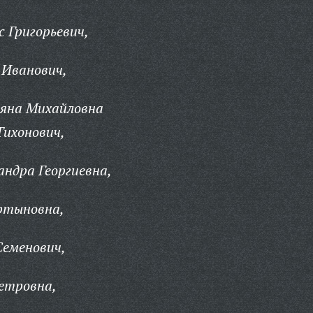
 Григорьевич,
 Иванович,
яна Михайловна
Тихонович,
ндра Георгиевна,
ртыновна,
Семенович,
етровна,