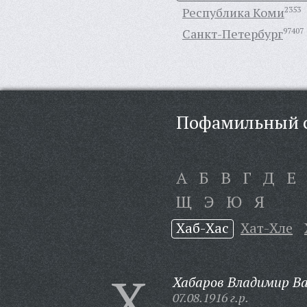
Республика Коми
2353
Санкт-Петербург
97407
Пофамильный с
А
Б
В
Г
Д
Е
Щ
Э
Ю
Я
Хаб-Хас
Хат-Хле
Х
Хабаров Владимир Ва
07.08.1916 г.р.