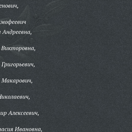
енович,
имофеевич
 Андреевна,
 Викторовна,
Григорьевич,
 Макарович,
Николаевич,
ир Алексеевич,
асия Ивановна,