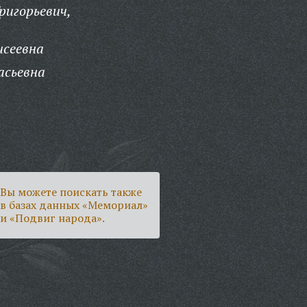
ригорьевич,
исеевна
асьевна
Вы можете поискать также
в базах данных «Мемориал»
и «Подвиг народа».