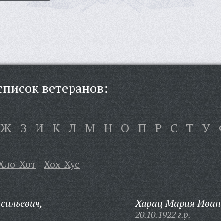
писок ветеранов:
Ж
З
И
К
Л
М
Н
О
П
Р
С
Т
У
Хло-Хот
Хох-Хус
сильевич,
Харац Мария Иван
20.10.1922 г.р.