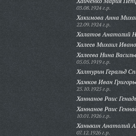
Хайченко Мария Пет
03.08.1924 г.р.
Хакимова Анна Миха
22.09.1924 г.р.
Халатов Анатолий Н
Халеев Михаил Иван
Халеева Нина Василь
05.05.1919 г.р.
Халтурин Геральд Сп
Хамков Иван Григорь
25.10.1925 г.р.
Ханнанов Раис Генад
Ханнанов Раис Генна
10.01.1926 г.р.
Ханыкин Анатолий А
07.12.1926 г.р.