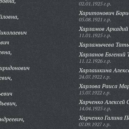
ровна,
02.01.1925 г.р.
Харитонович Борис
йловна,
05.08.1921 г.р.
Харламов Аркадий
иколаевич
11.01.1925 г.р.
ович
Харламычева Тать
евна,
Харланов Евгений 
11.12.1926 г.р.
иридонович
Харлашкина Алекса
24.07.1922 г.р.
евич,
Харлова Раиса Ма
15.07.1922 г.р.
ьевич
Харченко Алексей 
дьевич,
14.04.1925 г.р.
Харченко Галина П
ндреевич,
07.09.1927 г.р.