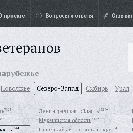
О проекте
Вопросы и ответы
Отзывы
ветеранов
 зарубежье
Поволжье
Северо-Запад
Сибирь
Урал
ть
7825
Ленинградская область
13290
9490
Мурманская область
2519
ласть
7844
Ненецкий автономный округ
64