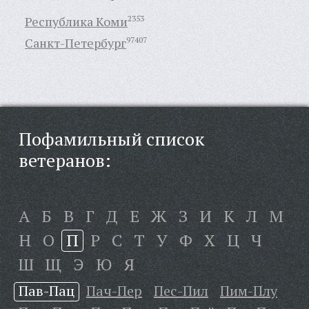
Республика Коми
2353
Санкт-Петербург
97407
Пофамильный список
ветеранов:
А
Б
В
Г
Д
Е
Ж
З
И
К
Л
М
Н
О
П
Р
С
Т
У
Ф
Х
Ц
Ч
Ш
Щ
Э
Ю
Я
Пав-Пац
Пач-Пер
Пес-Пил
Пим-Плу