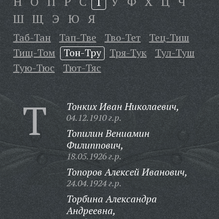
Н
О
П
Р
С
Т
У
Ф
Х
Ц
Ч
Ш
Щ
Э
Ю
Я
Таб-Тан
Тап-Тве
Тво-Тет
Тец-Тиш
Тищ-Том
Тон-Тру
Тря-Тук
Тул-Туш
Тую-Тюс
Тют-Тяс
Т
Тонких Иван Николаевич,
04.12.1910 г.р.
Топилин Вениамин
Филиппович,
18.05.1926 г.р.
Топоров Алексей Иванович,
24.04.1924 г.р.
Торбина Александра
Андреевна,