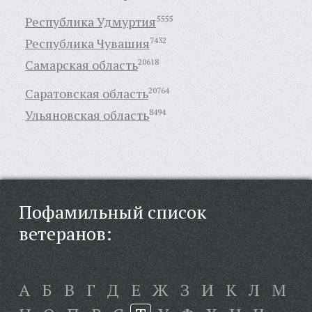
Республика Удмуртия
5555
Республика Чувашия
7432
Самарская область
20618
Саратовская область
20764
Ульяновская область
8494
Пофамильный список
ветеранов:
А
Б
В
Г
Д
Е
Ж
З
И
К
Л
М