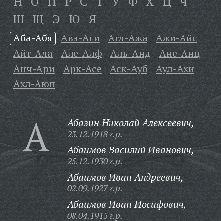
Н
О
П
Р
С
Т
У
Ф
Х
Ц
Ч
Ш
Щ
Э
Ю
Я
Аба-Абя
Ава-Аги
Агл-Ажа
Ажи-Айс
Айт-Ала
Але-Алф
Аль-Анд
Ане-Анц
Анч-Ари
Арк-Асе
Аск-Ауб
Аул-Ахи
Ахл-Аюп
А
Абазин Николай Алексеевич,
23.12.1918 г.р.
Абаимов Василий Иванович,
25.12.1930 г.р.
Абаимов Иван Андреевич,
02.09.1927 г.р.
Абаимов Иван Иосифович,
08.04.1915 г.р.