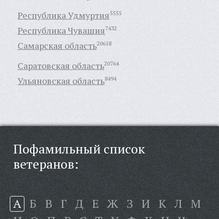
Республика Удмуртия
5555
Республика Чувашия
7432
Самарская область
20618
Саратовская область
20764
Ульяновская область
8494
Пофамильный список
ветеранов:
А
Б
В
Г
Д
Е
Ж
З
И
К
Л
М