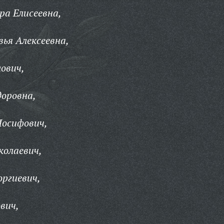
ра Елисеевна,
ья Алексеевна,
ович,
доровна,
Иосифович,
колаевич,
оргиевич,
вич,