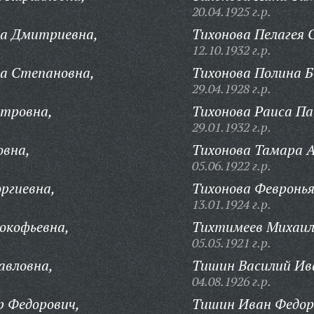
20.04.1925 г.р.
а Дмитриевна,
Тихонова Пелагея 
12.10.1932 г.р.
а Степановна,
Тихонова Полина Б
29.04.1928 г.р.
етровна,
Тихонова Раиса Па
29.01.1932 г.р.
овна,
Тихонова Тамара 
05.06.1922 г.р.
ргиевна,
Тихонова Февронья
13.01.1924 г.р.
окофьевна,
Тихтимеев Михаил
05.05.1921 г.р.
авловна,
Тишин Василий Ив
04.08.1926 г.р.
р Федорович,
Тишин Иван Федор