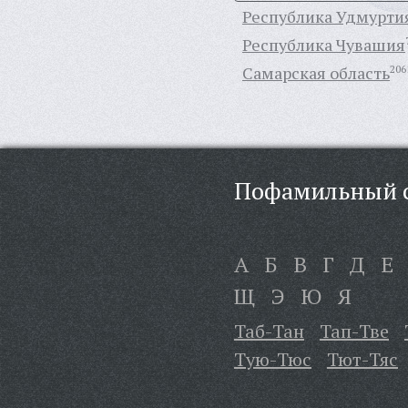
Республика Удмурти
Республика Чувашия
Самарская область
206
Пофамильный с
А
Б
В
Г
Д
Е
Щ
Э
Ю
Я
Таб-Тан
Тап-Тве
Тую-Тюс
Тют-Тяс