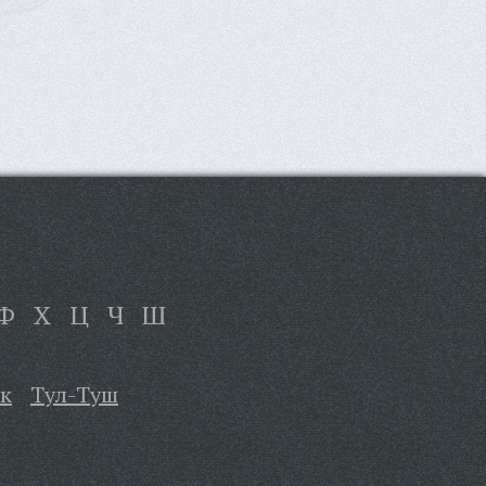
Ф
Х
Ц
Ч
Ш
ук
Тул-Туш