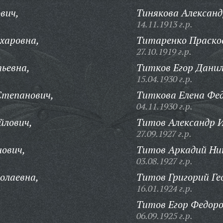
вич,
Тинякова Александ
14.11.1913 г.р.
харовна,
Титаренко Прасков
27.10.1919 г.р.
ьевна,
Титков Егор Данил
15.04.1930 г.р.
Степанович,
Титкова Елена Фе
04.11.1930 г.р.
йлович,
Титов Александр 
27.09.1927 г.р.
ович,
Титов Аркадий Ни
03.08.1927 г.р.
олаевна,
Титов Григорий Ге
16.01.1924 г.р.
Титов Егор Федоро
06.09.1925 г.р.