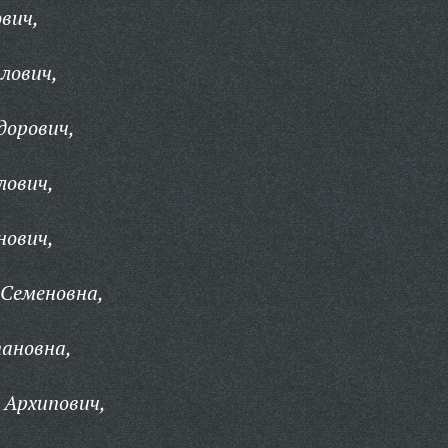
вич,
лович,
дорович,
лович,
нович,
Семеновна,
ановна,
 Архипович,