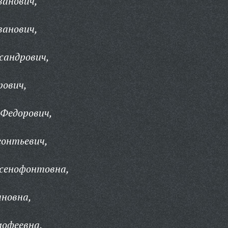
ванович,
ванович,
сандрович,
рович,
 Федорович,
еонтьевич,
Ксенофонтовна,
ановна,
мофеевна,