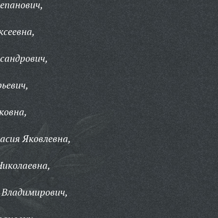
епанович,
ксеевна,
сандрович,
рьевич,
ковна,
асия Яковлевна,
Николаевна,
 Владимирович,