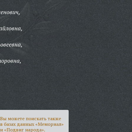
енович,
айловна,
овеевна,
норовна,
Вы можете поискать также
в базах данных «Мемориал»
и «Подвиг народа».