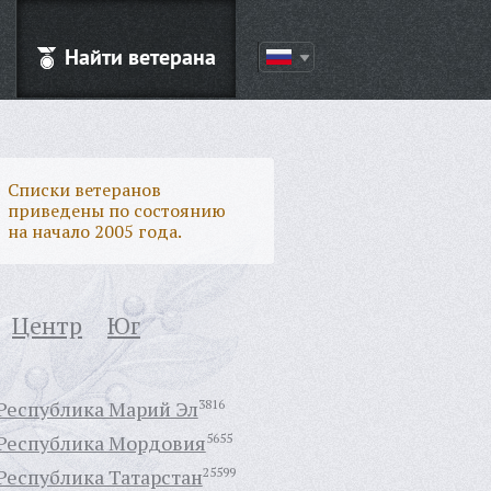
Найти ветерана
Списки ветеранов
приведены по состоянию
на начало 2005 года.
Центр
Юг
Республика Марий Эл
3816
Республика Мордовия
5655
Республика Татарстан
25599