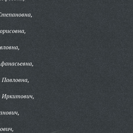
Степановна,
орисовна,
вловна,
Афанасьевна,
 Павловна,
 Иркитович,
анович,
ович,