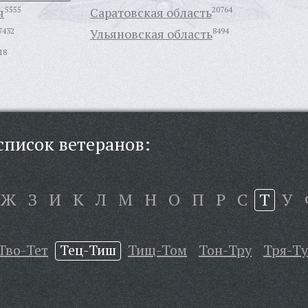
я
5555
Саратовская область
20764
7432
Ульяновская область
8494
18
писок ветеранов:
Ж
З
И
К
Л
М
Н
О
П
Р
С
Т
У
Тво-Тет
Тец-Тиш
Тищ-Том
Тон-Тру
Тря-Т