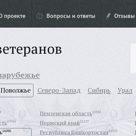
О проекте
Вопросы и ответы
Отзывы
ветеранов
 зарубежье
Поволжье
Северо-Запад
Сибирь
Урал
9
Пензенская область
11951
сть
25761
Пермский край
12137
ь
16086
Республика Башкортостан
21551