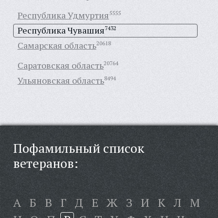
Республика Удмуртия
5555
Республика Чувашия
7432
Самарская область
20618
Саратовская область
20764
Ульяновская область
8494
Пофамильный список
ветеранов:
А
Б
В
Г
Д
Е
Ж
З
И
К
Л
М