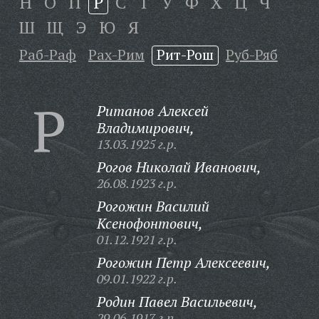
Н
О
П
Р
С
Т
У
Ф
Х
Ц
Ч
Ш
Щ
Э
Ю
Я
Раб-Раф
Рах-Рим
Рит-Рош
Руб-Ряб
Р
Ританов Алексей
Владимирович,
13.03.1925 г.р.
Рогов Николай Иванович,
26.08.1923 г.р.
Рогожин Василий
Ксенофонтович,
01.12.1921 г.р.
Рогожин Петр Алексеевич,
09.01.1922 г.р.
Родин Павел Васильевич,
29.06.1917 г.р.