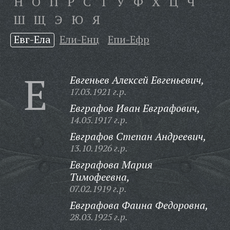
Н
О
П
Р
С
Т
У
Ф
Х
Ц
Ч
Ш
Щ
Э
Ю
Я
Евг-Ела
Ели-Енц
Епи-Ефр
Е
Евгеньев Алексей Евгеньевич,
17.03.1921 г.р.
Евграфов Иван Евграфович,
14.05.1917 г.р.
Евграфов Степан Андреевич,
13.10.1926 г.р.
Евграфова Мария
Тимофеевна,
07.02.1919 г.р.
Евграфова Фаина Федоровна,
28.03.1925 г.р.