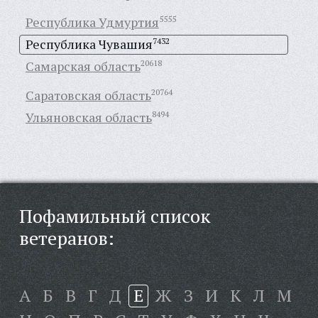
Республика Удмуртия
5555
Республика Чувашия
7432
Самарская область
20618
Саратовская область
20764
Ульяновская область
8494
Пофамильный список
ветеранов:
А
Б
В
Г
Д
Е
Ж
З
И
К
Л
М