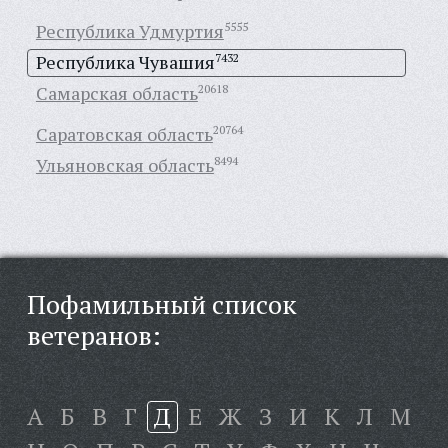
Республика Удмуртия
5555
Республика Чувашия
7432
Самарская область
20618
Саратовская область
20764
Ульяновская область
8494
Пофамильный список
ветеранов:
А
Б
В
Г
Д
Е
Ж
З
И
К
Л
М