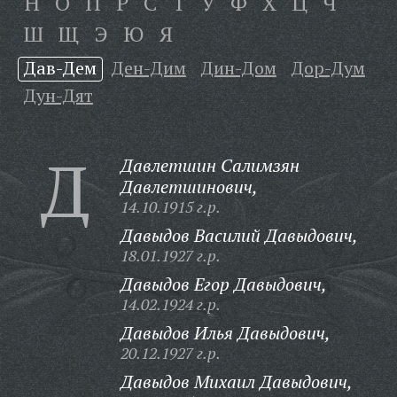
Н
О
П
Р
С
Т
У
Ф
Х
Ц
Ч
Ш
Щ
Э
Ю
Я
Дав-Дем
Ден-Дим
Дин-Дом
Дор-Дум
Дун-Дят
Д
Давлетшин Салимзян
Давлетшинович,
14.10.1915 г.р.
Давыдов Василий Давыдович,
18.01.1927 г.р.
Давыдов Егор Давыдович,
14.02.1924 г.р.
Давыдов Илья Давыдович,
20.12.1927 г.р.
Давыдов Михаил Давыдович,