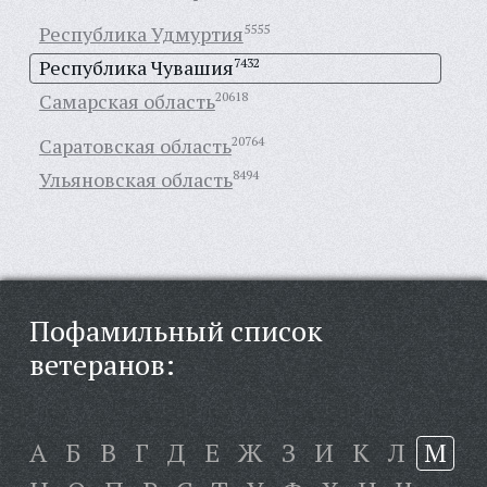
Республика Удмуртия
5555
Республика Чувашия
7432
Самарская область
20618
Саратовская область
20764
Ульяновская область
8494
Пофамильный список
ветеранов:
А
Б
В
Г
Д
Е
Ж
З
И
К
Л
М