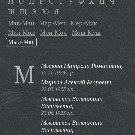
Н
О
П
Р
С
Т
У
Ф
Х
Ц
Ч
Ш
Щ
Э
Ю
Я
Мав-Ман
Мар-Мен
Мер-Мик
Мил-Мож
Мои-Моч
Мош-Муш
Мыл-Мяс
М
Мылова Матрена Романовна,
17.11.1923 г.р.
Мырков Алексей Егорович,
22.03.1923 г.р.
Мысовских Валентина
Васильевна,
23.06.1923 г.р.
Мысовских Валентина
Васильевна,