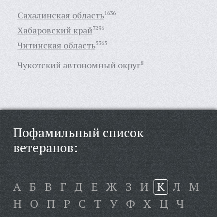
Сахалинская область
1636
Хабаровский край
7296
Читинская область
5365
Чукотский автономный округ
8
Пофамильный список
ветеранов:
А
Б
В
Г
Д
Е
Ж
З
И
К
Л
М
Н
О
П
Р
С
Т
У
Ф
Х
Ц
Ч