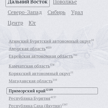
Дальний Восток
Поволжье
Северо-Запад
Сибирь
Урал
Центр
Юг
Агинский Бурятский автономный округ
10
Амурская область
4020
Еврейская автономная область
761
Камчатская область
578
Корякский автономный округ
11
Магаданская область
210
Приморский край
12189
Республика Бурятия
4137
Республика Саха (Якутия)
1397