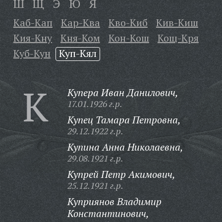
Ш
Щ
Э
Ю
Я
Каб-Кап
Кар-Ква
Кво-Киб
Кив-Киш
Кия-Кну
Кня-Ком
Кон-Кош
Кощ-Кря
Куб-Кун
Куп-Кял
К
Купера Иван Данилович,
17.01.1926 г.р.
Купец Тамара Петровна,
29.12.1922 г.р.
Купина Анна Николаевна,
29.08.1921 г.р.
Купрей Петр Акимович,
25.12.1921 г.р.
Куприянов Владимир
Константинович,