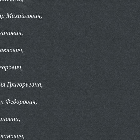
ир Михайлович,
ванович,
авлович,
горович,
я Григорьевна,
н Федорович,
ановна,
ванович,