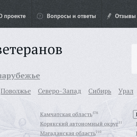
О проекте
Вопросы и ответы
Отзывы
ветеранов
 зарубежье
Поволжье
Северо-Запад
Сибирь
Урал
Камчатская область
578
Корякский автономный округ
11
Магаданская область
210