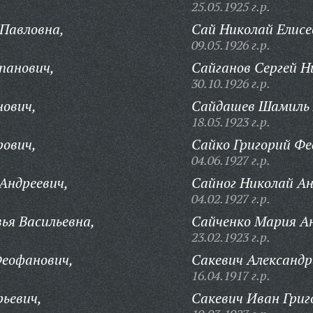
25.05.1925 г.р.
Павловна,
Сай Николай Елисе
09.05.1926 г.р.
панович,
Сайганов Сергей Н
30.10.1926 г.р.
нович,
Сайдашев Шамиль 
18.05.1923 г.р.
ович,
Сайко Григорий Фе
04.06.1927 г.р.
Андреевич,
Сайног Николай Ан
04.02.1927 г.р.
ья Васильевна,
Сайченко Мария Ан
23.02.1923 г.р.
Феофанович,
Сакевич Александр
16.04.1917 г.р.
рьевич,
Сакевич Иван Григ