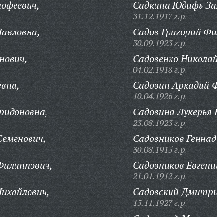
мофеевич,
Садкина Юдифь За
31.12.1917 г.р.
Павловна,
Садов Григорий Фи
30.09.1923 г.р.
нович,
Садовенко Никола
04.02.1918 г.р.
евна,
Садовин Аркадий 
10.04.1926 г.р.
ридоновна,
Садовина Лукерья 
23.08.1923 г.р.
Семенович,
Садовников Геннад
30.08.1915 г.р.
Филиппович,
Садовников Евгени
21.01.1912 г.р.
ихайлович,
Садовский Дмитри
15.11.1927 г.р.