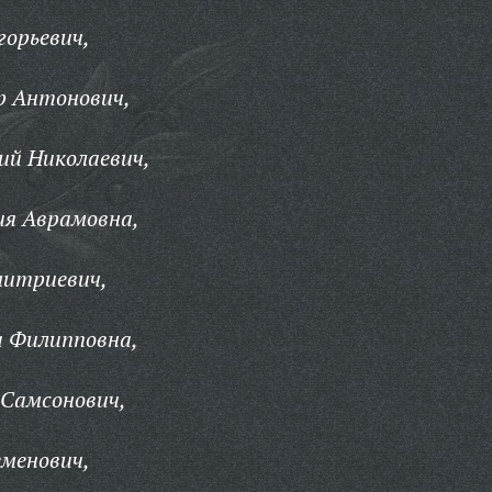
горьевич,
р Антонович,
ий Николаевич,
ия Аврамовна,
митриевич,
а Филипповна,
 Самсонович,
менович,