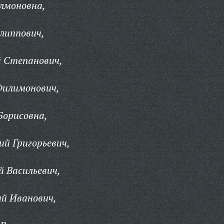
лмоновна,
липпович,
й Степанович,
Филимонович,
Борисовна,
ий Григорьевич,
й Васильевич,
й Иванович,