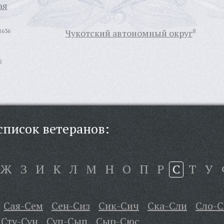
ая
1636
Чукотский автономный округ
8
5
писок ветеранов:
Ж
З
И
К
Л
М
Н
О
П
Р
С
Т
У
Сая-Сем
Сен-Сиз
Сик-Сич
Ска-Сли
Сло-
Сту-Сун
Суп-Сып
Сыр-Сюс