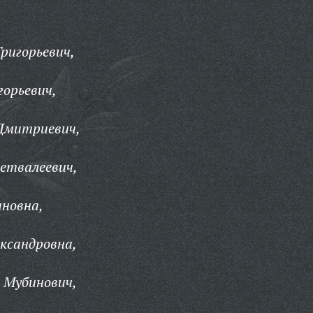
Григорьевич,
горьевич,
 Дмитриевич,
етвалеевич,
ановна,
ксандровна,
 Мубинович,