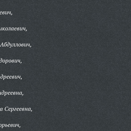
евич,
иколаевич,
Абдуллович,
дорович,
дреевич,
дреевна,
а Сергеевна,
орьевич,