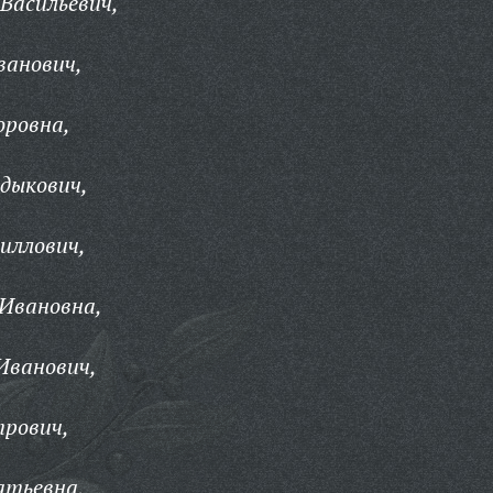
Васильевич,
ванович,
оровна,
дыкович,
иллович,
Ивановна,
Иванович,
трович,
атьевна,