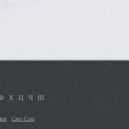
Ф
Х
Ц
Ч
Ш
Сни
Сно-Соп