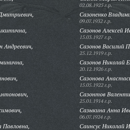
02.08.1925 г.р.
 Дмитриевич,
Сазоненко Владим
09.07.1932 г.р.
Никитична,
Сазонов Алексей И
15.03.1927 г.р.
н Андреевич,
Сазонов Василий П
25.12.1919 г.р.
минична,
Сазонов Николай Е
20.12.1926 г.р.
анович,
Сазонова Анастаси
15.05.1922 г.р.
нтонович,
Сазонтов Валенти
25.01.1914 г.р.
симович,
Сазыкина Анна Ив
06.07.1924 г.р.
 Павловна,
Саинсус Николай И