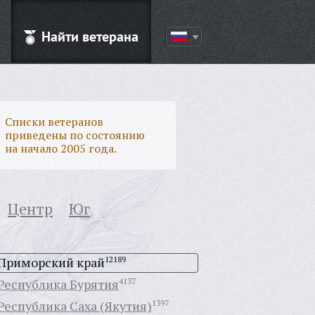
Найти ветерана
Списки ветеранов
приведены по состоянию
на начало 2005 года.
Центр
Юг
Приморский край
12189
Республика Бурятия
4137
Республика Саха (Якутия)
1397