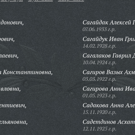
донович,
Сагайдак Алексей 
07.06.1933 г.р.
ович,
Сагайдук Иван Гри
14.02.1928 г.р.
лаевич,
Сагалаков Гаврил
10.04.1924 г.р.
а Константиновна,
Сагиров Вазых Ахм
03.03.1922 г.р.
вловна,
Сагирова Анна Ив
01.05.1923 г.р.
ентиевич,
Садакова Анна Але
15.11.1920 г.р.
ельяновна,
Садетдинов Асхат
12.11.1925 г.р.