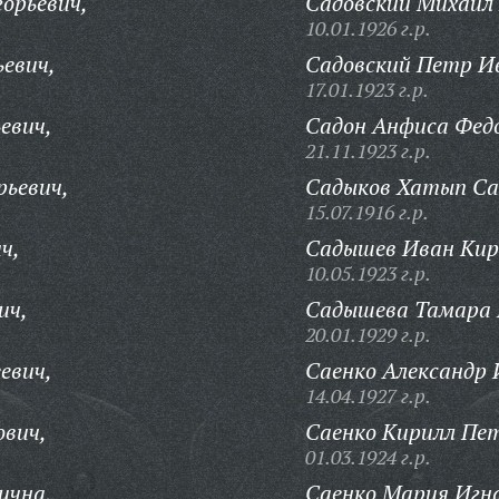
горьевич,
Садовский Михаил 
10.01.1926 г.р.
ьевич,
Садовский Петр И
17.01.1923 г.р.
евич,
Садон Анфиса Фед
21.11.1923 г.р.
рьевич,
Садыков Хатып Са
15.07.1916 г.р.
ч,
Садышев Иван Кир
10.05.1923 г.р.
ич,
Садышева Тамара 
20.01.1929 г.р.
евич,
Саенко Александр 
14.04.1927 г.р.
ович,
Саенко Кирилл Пе
01.03.1924 г.р.
ична,
Саенко Мария Игн