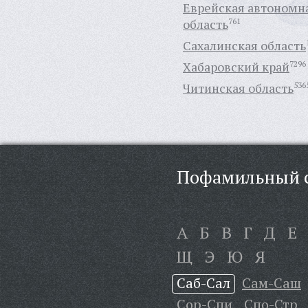
Еврейская автономн
область
761
Сахалинская область
Хабаровский край
7296
Читинская область
536
Пофамильный с
А
Б
В
Г
Д
Е
Щ
Э
Ю
Я
Саб-Сал
Сам-Саш
Сор-Спи
Спо-Стр