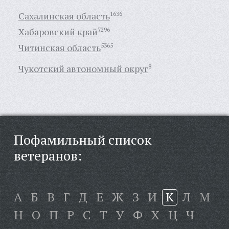
Сахалинская область
1636
Хабаровский край
7296
Читинская область
5365
Чукотский автономный округ
8
Пофамильный список
ветеранов:
А
Б
В
Г
Д
Е
Ж
З
И
К
Л
М
Н
О
П
Р
С
Т
У
Ф
Х
Ц
Ч