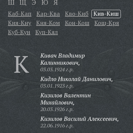
Ш
Щ
Э
Ю
Я
Каб-Кап
Кар-Ква
Кво-Киб
Кив-Киш
Кия-Кну
Кня-Ком
Кон-Кош
Кощ-Кря
Куб-Кун
Куп-Кял
К
Кивач Владимир
Калинникович,
03.03.1924 г.р.
Кидло Николай Данилович,
03.01.1923 г.р.
Кизилов Валентин
Михайлович,
20.03.1926 г.р.
Кизилов Василий Алексеевич,
22.06.1916 г.р.