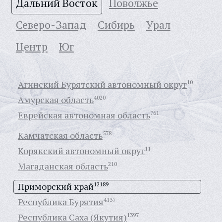
Дальний Восток
Поволжье
Северо-Запад
Сибирь
Урал
Центр
Юг
Агинский Бурятский автономный округ
10
Амурская область
4020
Еврейская автономная область
761
Камчатская область
578
Корякский автономный округ
11
Магаданская область
210
Приморский край
12189
Республика Бурятия
4137
Республика Саха (Якутия)
1397