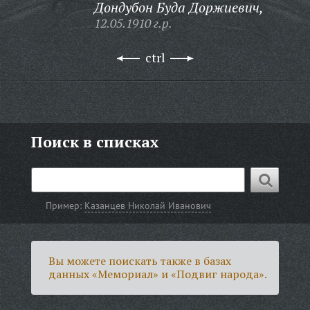
Дондубон Буда Доржиевич,
12.05.1910 г.р.
ctrl
Поиск в списках
Пример:
Казанцев Николай Иванович
Вы можете поискать также в базах
данных «Мемориал» и «Подвиг народа».