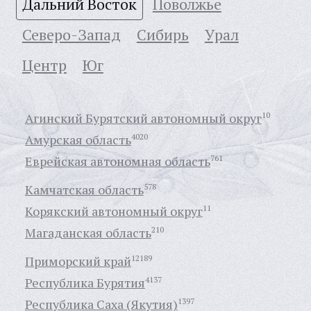
Дальний Восток
Поволжье
Северо-Запад
Сибирь
Урал
Центр
Юг
Агинский Бурятский автономный округ
10
Амурская область
4020
Еврейская автономная область
761
Камчатская область
578
Корякский автономный округ
11
Магаданская область
210
Приморский край
12189
Республика Бурятия
4137
Республика Саха (Якутия)
1397