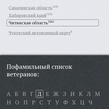
Сахалинская область
1636
Хабаровский край
7296
Читинская область
5365
Чукотский автономный округ
8
Пофамильный список
ветеранов:
А
Б
В
Г
Д
Е
Ж
З
И
К
Л
М
Н
О
П
Р
С
Т
У
Ф
Х
Ц
Ч