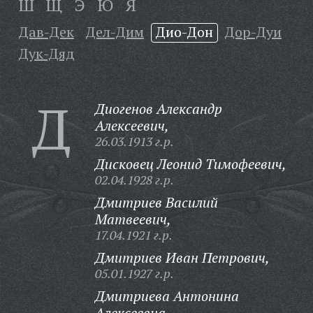
Ш
Щ
Э
Ю
Я
Дав-Дек
Дел-Дим
Дио-Дон
Дор-Дуи
Дук-Дяд
Д
Диогенов Александр
Алексеевич,
26.03.1913 г.р.
Дисковец Леонид Тимофеевич,
02.04.1928 г.р.
Дмитриев Василий
Матвеевич,
17.04.1921 г.р.
Дмитриев Иван Петрович,
05.01.1927 г.р.
Дмитриева Антонина
Алексеевна,