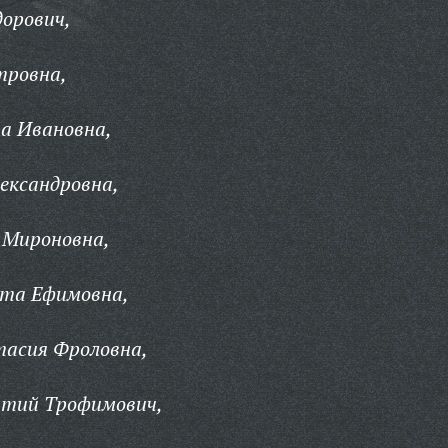
орович,
тровна,
а Ивановна,
ександровна,
 Мироновна,
та Ефимовна,
тасия Фроловна,
нтий Трофимович,