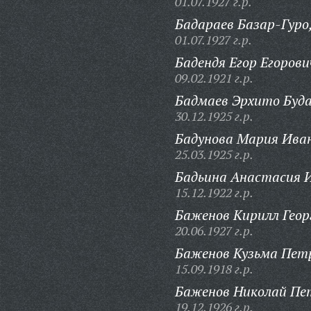
01.07.1927 г.р.
Бадараев Базар-Гуро
01.07.1927 г.р.
Бадендя Егор Егорови
09.02.1921 г.р.
Бадмаев Эрхито Буда
30.12.1925 г.р.
Бадунова Мария Ива
25.03.1925 г.р.
Бадьина Анастасия 
15.12.1922 г.р.
Баженов Кирилл Геор
20.06.1927 г.р.
Баженов Кузьма Пет
15.09.1918 г.р.
Баженов Николай Пе
19.12.1926 г.р.