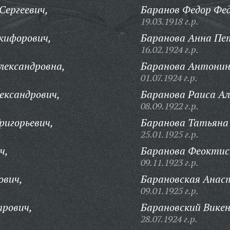
Сергеевич,
Баранов Федор Фед
19.03.1918 г.р.
кифорович,
Баранова Анна Пе
16.02.1924 г.р.
лександровна,
Баранова Антонин
01.07.1924 г.р.
ександрович,
Баранова Раиса Ал
08.09.1922 г.р.
ригорьевич,
Баранова Татьяна
25.01.1925 г.р.
ч,
Баранова Феоктис
09.11.1923 г.р.
ович,
Барановская Анас
09.01.1925 г.р.
трович,
Барановский Вике
28.07.1924 г.р.