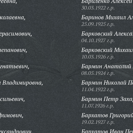
еевна,
Бариленко Алексей
30.03.1922 г.р.
колаевна,
Баринов Михаил Ал
25.09.1925 г.р.
Герасимович,
Барковский Алекса
04.10.1927 г.р.
тепанович,
Барковский Михаи
10.03.1926 г.р.
гнатьевич,
Бармин Анатолий
08.05.1924 г.р.
я Владимировна,
Бармин Николай П
11.04.1922 г.р.
сильевич,
Бармин Петр Заха
11.07.1926 г.р.
фимович,
Бархатов Григори
19.02.1927 г.р.
ксандрович,
Бархатов Иван Пе