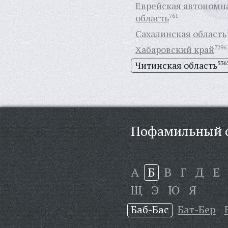
Еврейская автономн
область
761
Сахалинская область
Хабаровский край
7296
Читинская область
536
Пофамильный с
А
Б
В
Г
Д
Е
Щ
Э
Ю
Я
Баб-Бас
Бат-Бер