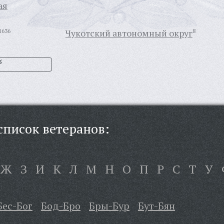
ая
1636
Чукотский автономный округ
8
5
писок ветеранов:
Ж
З
И
К
Л
М
Н
О
П
Р
С
Т
У
Бес-Бог
Бод-Бро
Бры-Бур
Бут-Бян