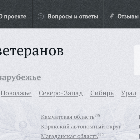
О проекте
Вопросы и ответы
Отзывы
ветеранов
 зарубежье
Поволжье
Северо-Запад
Сибирь
Урал
Камчатская область
578
Корякский автономный округ
11
Магаданская область
210