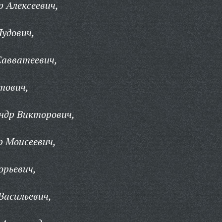
 Алексеевич,
Пудович,
Савватеевич,
тович,
ндр Викторович,
р Моисеевич,
орьевич,
Васильевич,