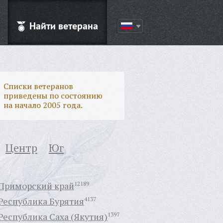
Найти ветерана
Списки ветеранов
приведены по состоянию
на начало 2005 года.
Центр
Юг
Приморский край
12189
Республика Бурятия
4137
Республика Саха (Якутия)
1397