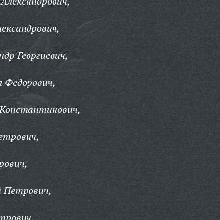
 Александрович,
ександрович,
ндр Георгиевич,
л Федорович,
 Константинович,
етрович,
рович,
й Петрович,
трович,