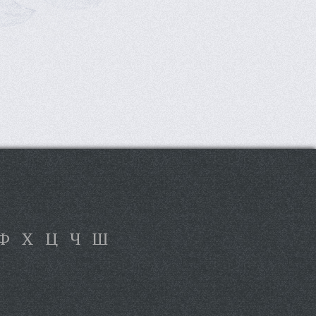
Ф
Х
Ц
Ч
Ш