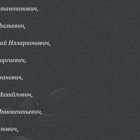
стантинович,
фильевич,
ий Илларионович,
оргиевич,
ванович,
Михайлович,
Иннокентьевич,
нович,