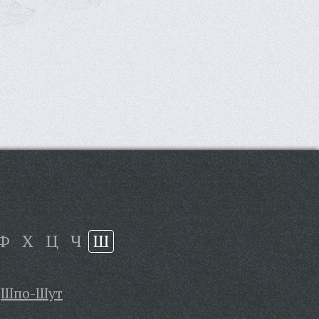
Ф
Х
Ц
Ч
Ш
Шпо-Шут