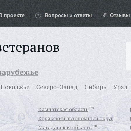
О проекте
Вопросы и ответы
Отзывы
ветеранов
 зарубежье
Поволжье
Северо-Запад
Сибирь
Урал
Камчатская область
578
Корякский автономный округ
11
Магаданская область
210