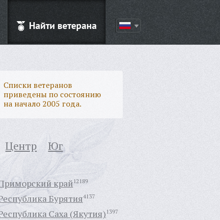
Найти ветерана
Списки ветеранов
приведены по состоянию
на начало 2005 года.
Центр
Юг
Приморский край
12189
Республика Бурятия
4137
Республика Саха (Якутия)
1397