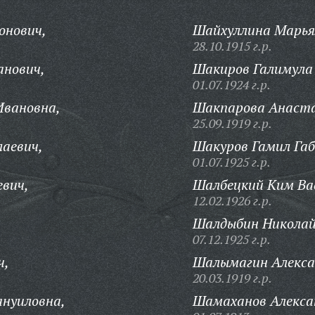
онович,
Шайхуллина Марья
28.10.1915 г.р.
анович,
Шакиров Галимула
01.07.1924 г.р.
вановна,
Шакпарова Анаста
25.09.1919 г.р.
аевич,
Шакуров Гамил Габ
01.07.1925 г.р.
вич,
Шалбецкий Ким Ва
12.02.1926 г.р.
Шалдыбин Николай
07.12.1925 г.р.
ч,
Шалымагин Алекса
20.03.1919 г.р.
нуиловна,
Шамаханов Алекса