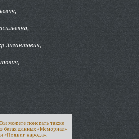
ьевич,
асильевна,
р Зигантович,
ипович,
Вы можете поискать также
в базах данных «Мемориал»
и «Подвиг народа».