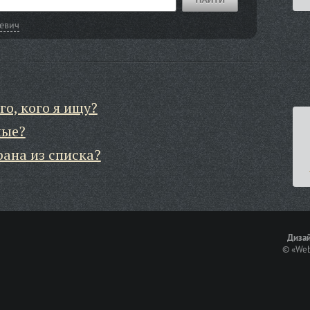
евич
го, кого я ищу?
ные?
рана из списка?
Дизай
©
«Web