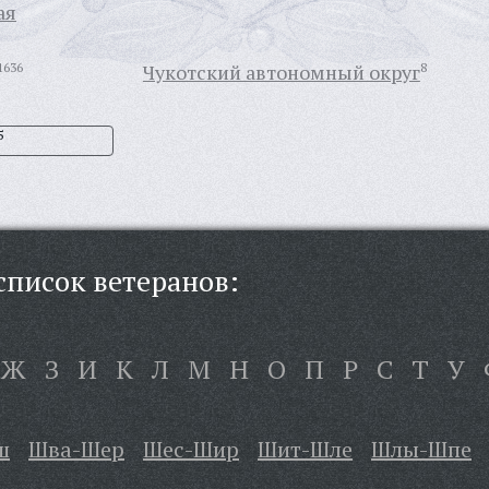
ая
1636
Чукотский автономный округ
8
5
писок ветеранов:
Ж
З
И
К
Л
М
Н
О
П
Р
С
Т
У
ш
Шва-Шер
Шес-Шир
Шит-Шле
Шлы-Шпе