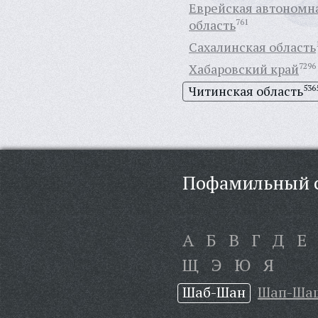
Еврейская автономн
область
761
Сахалинская область
Хабаровский край
7296
Читинская область
536
Пофамильный с
А
Б
В
Г
Д
Е
Щ
Э
Ю
Я
Шаб-Шан
Шап-Ша