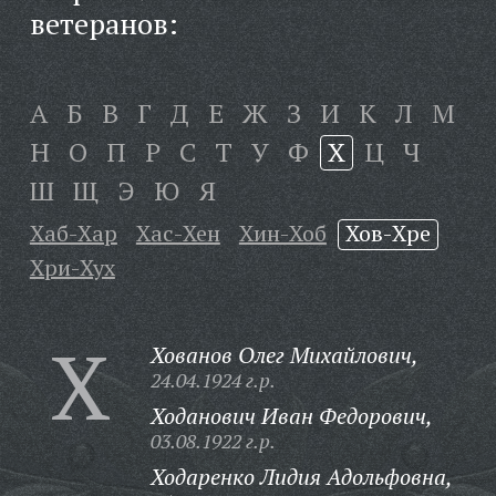
ветеранов:
А
Б
В
Г
Д
Е
Ж
З
И
К
Л
М
Н
О
П
Р
С
Т
У
Ф
Х
Ц
Ч
Ш
Щ
Э
Ю
Я
Хаб-Хар
Хас-Хен
Хин-Хоб
Хов-Хре
Хри-Хух
Х
Хованов Олег Михайлович,
24.04.1924 г.р.
Ходанович Иван Федорович,
03.08.1922 г.р.
Ходаренко Лидия Адольфовна,