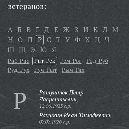
ветеранов:
А
Б
В
Г
Д
Е
Ж
З
И
К
Л
М
Н
О
П
Р
С
Т
У
Ф
Х
Ц
Ч
Ш
Щ
Э
Ю
Я
Раб-Рас
Рат-Рек
Рем-Рог
Род-Руб
Руд-Рух
Руч-Рыт
Рыч-Рях
Р
Ратушнюк Петр
Лаврентьевич,
12.06.1925 г.р.
Раушкин Иван Тимофеевич,
07.07.1926 г.р.