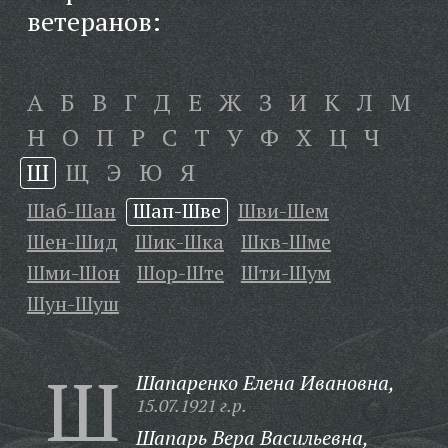
ветеранов:
А
Б
В
Г
Д
Е
Ж
З
И
К
Л
М
Н
О
П
Р
С
Т
У
Ф
Х
Ц
Ч
Ш
Щ
Э
Ю
Я
Шаб-Шан
Шап-Шве
Шви-Шем
Шен-Шид
Шик-Шка
Шкв-Шме
Шми-Шон
Шор-Ште
Шти-Шум
Шун-Шуш
Ш
Шапаренко Елена Ивановна,
15.07.1921 г.р.
Шапарь Вера Васильевна,