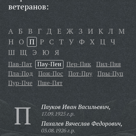
ветеранов:
А
Б
В
Г
Д
Е
Ж
З
И
К
Л
М
Н
О
П
Р
С
Т
У
Ф
Х
Ц
Ч
Ш
Щ
Э
Ю
Я
Пав-Пат
Пау-Пен
Пер-Пик
Пил-Пия
Пла-Под
Пож-Пос
Пот-Пру
Пры-Пуп
Пур-Пче
Пше-Пят
П
Пауков Иван Васильевич,
17.09.1925 г.р.
Пахалев Вячеслав Федорович,
03.08.1926 г.р.